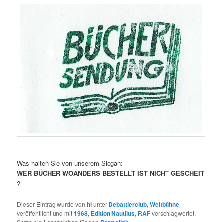
Was halten Sie von unserem Slogan:
WER BÜCHER WOANDERS BESTELLT IST NICHT GESCHEIT
?
Dieser Eintrag wurde von
hl
unter
Debattierclub
,
Weltbühne
veröffentlicht und mit
1968
,
Edition Nautilus
,
RAF
verschlagwortet.
Setze ein Lesezeichen für den
Permalink
.