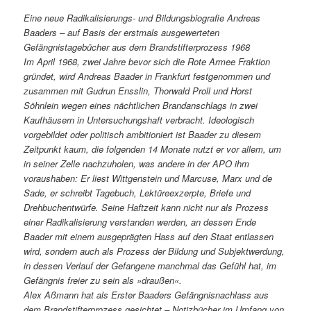
Eine neue Radikalisierungs- und Bildungsbiografie Andreas
Baaders – auf Basis der erstmals ausgewerteten
Gefängnistagebücher aus dem Brandstifterprozess 1968
Im April 1968, zwei Jahre bevor sich die Rote Armee Fraktion
gründet, wird Andreas Baader in Frankfurt festgenommen und
zusammen mit Gudrun Ensslin, Thorwald Proll und Horst
Söhnlein wegen eines nächtlichen Brandanschlags in zwei
Kaufhäusern in Untersuchungshaft verbracht. Ideologisch
vorgebildet oder politisch ambitioniert ist Baader zu diesem
Zeitpunkt kaum, die folgenden 14 Monate nutzt er vor allem, um
in seiner Zelle nachzuholen, was andere in der APO ihm
voraushaben: Er liest Wittgenstein und Marcuse, Marx und de
Sade, er schreibt Tagebuch, Lektüreexzerpte, Briefe und
Drehbuchentwürfe. Seine Haftzeit kann nicht nur als Prozess
einer Radikalisierung verstanden werden, an dessen Ende
Baader mit einem ausgeprägten Hass auf den Staat entlassen
wird, sondern auch als Prozess der Bildung und Subjektwerdung,
in dessen Verlauf der Gefangene manchmal das Gefühl hat, im
Gefängnis freier zu sein als »draußen«.
Alex Aßmann hat als Erster Baaders Gefängnisnachlass aus
dem Brandstifterprozess gesichtet – Notizbücher im Umfang von