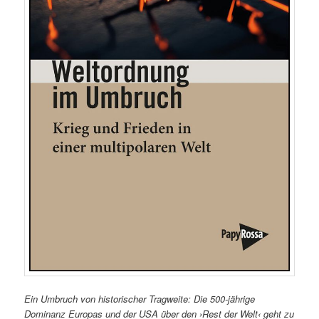
Ein Umbruch von historischer Tragweite: Die 500-jährige
Dominanz Europas und der USA über den ›Rest der Welt‹ geht zu