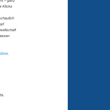
cht – ganz
e Klicks
schaulich
mpf
sellschaft
zessen
bühne
.
ts.