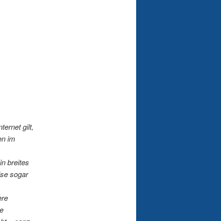
ernet gilt,
en im
in breites
ise sogar
ere
le