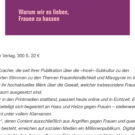
 Verlag. 300 S. 22 €
racher, die seit ihrer Publikation über die »Incel«-Subkultur zu den
ten Stimmen zu den Themen Frauenfeindlichkeit und Misogynie im Int
t ihr hochaktuelles Werk über die Gewalt, welcher insbesondere Frau
Raum ausgesetzt sind.
 in den Printmedien stattfand, passiert heute online und in Echtzeit. E
eteiligt sich begeistert an Hass und Hetze gegen Frauen – stellenwe
 unter vollem Klarnamen.
r“, deren Content ausschließlich aus Angriffen gegen Frauen und que
esteht, erreichen auf sozialen Medien ein Millionenpublikum. Digita