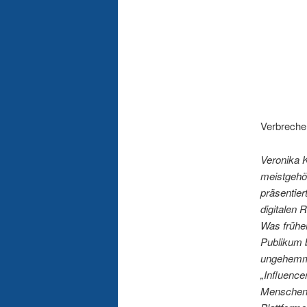
Verbrecher
Veronika K
meistgehör
präsentier
digitalen 
Was früher
Publikum b
ungehemmt
„Influence
Menschen b