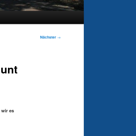
Nächster
→
Hunt
 wir es