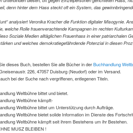
n unterbinden diesen, oft gegen Einzelpersonen gerichteten Hass, ni
il, denn hinter dem Hass steckt oft ein System, das gewinnbringend
Hunt“ analysiert Veronika Kracher die Funktion digitaler Misogynie. An
 sie, welche Rolle frauenverachtende Kampagnen im rechten Kulturka
ieso Soziale Medien alltäglichen Frauenhass in einer patriarchalen Ge
rstärken und welches demokratiegefährdende Potenzial in diesen Pro
Sie dieses Buch, bestellen Sie alle Bücher in der
Buchhandlung Welt
Gneisenaustr. 226, 47057 Duisburg (Neudorf) oder im Versand.
 auch bei der Suche nach vergriffenen, entlegenen Titeln.
ndlung Weltbühne bittet und bietet.
andlung Weltbühne kämpft-
andlung Weltbühne bittet um Unterstützung durch Aufträge.
ndlung Weltbühne bietet solide Information im Dienste des Fortschrit
andlung Weltbühne kämpft seit ihrem Bestehens um ihr Bestehen.
HNE MUSZ BLEIBEN !