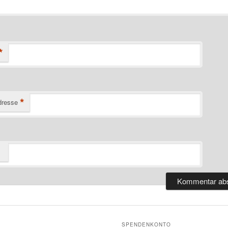
*
*
dresse
SPENDENKONTO