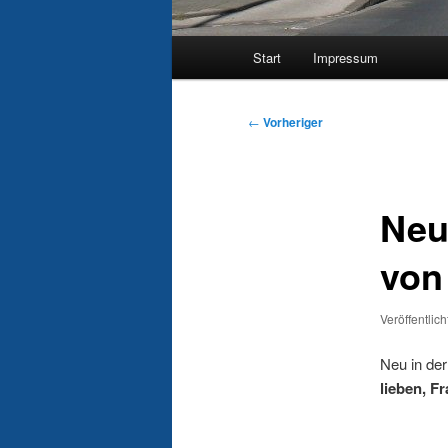
Hauptmenü
Start
Impressum
Beitragsnavigation
←
Vorheriger
Neu
von
Veröffentlic
Neu in de
lieben, F