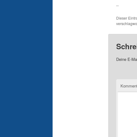
..
Dieser Eint
verschlagwor
Schre
Deine E-Mai
Komment