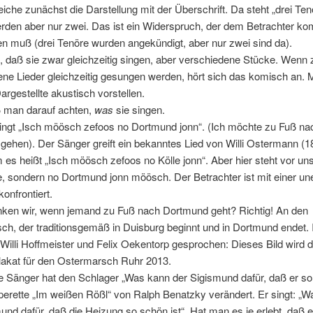
iche zunächst die Darstellung mit der Überschrift. Da steht „drei Ten
rden aber nur zwei. Das ist ein Widerspruch, der dem Betrachter ko
 muß (drei Tenöre wurden angekündigt, aber nur zwei sind da).
uf, daß sie zwar gleichzeitig singen, aber verschiedene Stücke. Wenn 
ene Lieder gleichzeitig gesungen werden, hört sich das komisch an.
argestellte akustisch vorstellen.
man darauf achten,
was
sie singen.
singt „Isch möösch zefoos no Dortmund jonn“. (Ich möchte zu Fuß na
ehen). Der Sänger greift ein bekanntes Lied von Willi Ostermann (
m es heißt „Isch möösch zefoos no Kölle jonn“. Aber hier steht vor uns
le, sondern no Dortmund jonn möösch. Der Betrachter ist mit einer un
nfrontiert.
ken wir, wenn jemand zu Fuß nach Dortmund geht? Richtig! An den
h, der traditionsgemäß in Duisburg beginnt und in Dortmund endet. 
Willi Hoffmeister und Felix Oekentorp gesprochen: Dieses Bild wird 
 Plakat für den Ostermarsch Ruhr 2013.
 Sänger hat den Schlager „Was kann der Sigismund dafür, daß er so 
erette „Im weißen Rößl“ von Ralph Benatzky verändert. Er singt: „
und dafür, daß die Heizung so schön ist“. Hat man es je erlebt, daß e