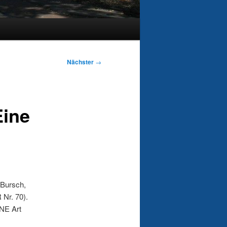
Nächster
→
Eine
 Bursch,
 Nr. 70).
INE Art