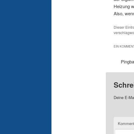
Heizung w
Also, wenn
Dieser Eint
verschlagwor
EIN KOMMENT
Pingb
Schre
Deine E-Mai
Komment