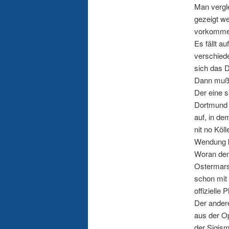
Man vergle
gezeigt we
vorkommen
Es fällt a
verschied
sich das D
Dann muß 
Der eine 
Dortmund g
auf, in de
nit no Köl
Wendung ko
Woran den
Ostermarsc
schon mit 
offizielle
Der andere
aus der Op
der Sigism