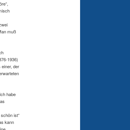
öre“,
misch
zwei
 Man muß
ch
1876-1936)
 einer, der
erwarteten
Ich habe
das
schön ist“
Was kann
ine