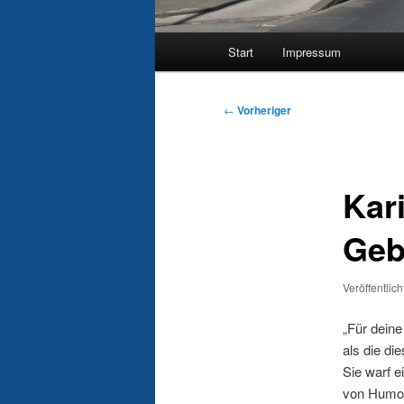
Hauptmenü
Start
Impressum
Beitragsnavigation
←
Vorheriger
Kari
Geb
Veröffentlic
„Für dein
als die di
Sie warf e
von Humor