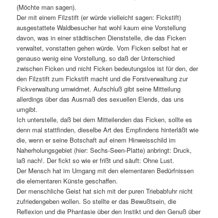
(Möchte man sagen).
Der mit einem Filzstift (er würde vielleicht sagen: Fickstift)
ausgestattete Waldbesucher hat wohl kaum eine Vorstellung
davon, was in einer städtischen Dienststelle, die das Ficken
verwaltet, vonstatten gehen würde. Vom Ficken selbst hat er
genauso wenig eine Vorstellung, so daß der Unterschied
zwischen Ficken und nicht Ficken bedeutungslos ist für den, der
den Filzstift zum Fickstift macht und die Forstverwaltung zur
Fickverwaltung umwidmet. Aufschluß gibt seine Mitteilung
allerdings über das Ausmaß des sexuellen Elends, das uns
umgibt.
Ich unterstelle, daß bei dem Mitteilenden das Ficken, sollte es
denn mal stattfinden, dieselbe Art des Empfindens hinterläßt wie
die, wenn er seine Botschaft auf einem Hinweisschild im
Naherholungsgebiet (hier: Sechs-Seen-Platte) anbringt: Druck,
laß nach!. Der fickt so wie er frißt und säuft: Ohne Lust.
Der Mensch hat im Umgang mit den elementaren Bedürfnissen
die elementaren Künste geschaffen.
Der menschliche Geist hat sich mit der puren Triebabfuhr nicht
zufriedengeben wollen. So stellte er das Bewußtsein, die
Reflexion und die Phantasie über den Instikt und den Genuß über