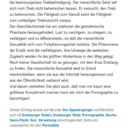
die besinnungslose Triebbefriedigung. Der menschliche Geist will
sich vom Trieb nicht beherrschen lassen. Er versucht, den Trieb
zu beherrschen. Die Fähigkeit zum Genuß setzt die Fähigkeit
zum vorläufigen Triebverzicht voraus.
Der Geschlechtstrieb hat am stärksten die gestalterische
Phantasie herausgefordert, Lust zu verzögern, zu steigern, zu
verlängern und zu differenzieren, so daß die menschliche
Sexualität sich vom Fortpflanzungstrieb loslöste. Die Phänomene
der Erotik sind die vielfältigsten, ihre Umwege die weitesten.
Zugleich werden ihr die größten Hindernisse in den Weg gelegt.
Noch keiner Gesellschaft ist es gelungen, mit dem Eros Einklang
zu finden. Die menschliche Sexualität wird im Elend
steckenbleiben, wenn sie aus der Intimität herausgerissen und
aus der Öffentlichkeit verbannt wird.
Und darum verstehen Sie jetzt auch, daß man mir kaum eine
größeres Kompliment machen kann als mich der Pornographie zu
bezichtigen!
Dieser Eintrag wurde von
hl
unter
Der Spaziergänger
veröffentlicht
und mit
Duisburger Süden
,
Duisburger Wald
,
Pornographie
,
Sechs-
Seen-Platte
,
Sex
,
Verwaltung
verschlagwortet. Setze ein
Lesezeichen für den
Permalink
.