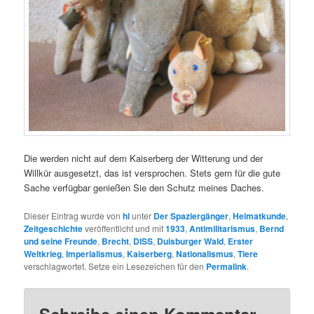
Die werden nicht auf dem Kaiserberg der Witterung und der
Willkür ausgesetzt, das ist versprochen. Stets gern für die gute
Sache verfügbar genießen Sie den Schutz meines Daches.
Dieser Eintrag wurde von
hl
unter
Der Spaziergänger
,
Heimatkunde
,
Zeitgeschichte
veröffentlicht und mit
1933
,
Antimilitarismus
,
Bernd
und seine Freunde
,
Brecht
,
DISS
,
Duisburger Wald
,
Erster
Weltkrieg
,
Imperialismus
,
Kaiserberg
,
Nationalismus
,
Tiere
verschlagwortet. Setze ein Lesezeichen für den
Permalink
.
Schreibe einen Kommentar