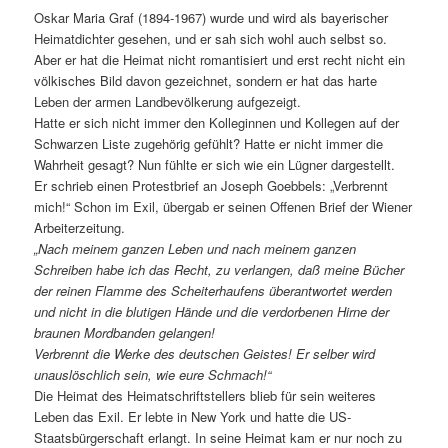
Oskar Maria Graf (1894-1967) wurde und wird als bayerischer
Heimatdichter gesehen, und er sah sich wohl auch selbst so.
Aber er hat die Heimat nicht romantisiert und erst recht nicht ein
völkisches Bild davon gezeichnet, sondern er hat das harte
Leben der armen Landbevölkerung aufgezeigt.
Hatte er sich nicht immer den Kolleginnen und Kollegen auf der
Schwarzen Liste zugehörig gefühlt? Hatte er nicht immer die
Wahrheit gesagt? Nun fühlte er sich wie ein Lügner dargestellt.
Er schrieb einen Protestbrief an Joseph Goebbels: „Verbrennt
mich!“ Schon im Exil, übergab er seinen Offenen Brief der Wiener
Arbeiterzeitung.
„Nach meinem ganzen Leben und nach meinem ganzen
Schreiben habe ich das Recht, zu verlangen, daß meine Bücher
der reinen Flamme des Scheiterhaufens überantwortet werden
und nicht in die blutigen Hände und die verdorbenen Hirne der
braunen Mordbanden gelangen!
Verbrennt die Werke des deutschen Geistes! Er selber wird
unauslöschlich sein, wie eure Schmach!“
Die Heimat des Heimatschriftstellers blieb für sein weiteres
Leben das Exil. Er lebte in New York und hatte die US-
Staatsbürgerschaft erlangt. In seine Heimat kam er nur noch zu