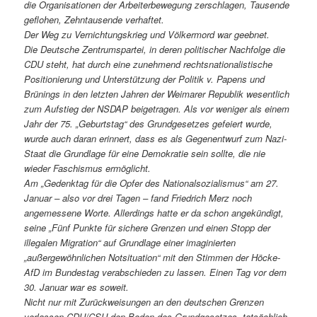
die Organisationen der Arbeiterbewegung zerschlagen, Tausende
geflohen, Zehntausende verhaftet.
Der Weg zu Vernichtungskrieg und Völkermord war geebnet.
Die Deutsche Zentrumspartei, in deren politischer Nachfolge die
CDU steht, hat durch eine zunehmend rechtsnationalistische
Positionierung und Unterstützung der Politik v. Papens und
Brünings in den letzten Jahren der Weimarer Republik wesentlich
zum Aufstieg der NSDAP beigetragen. Als vor weniger als einem
Jahr der 75. „Geburtstag“ des Grundgesetzes gefeiert wurde,
wurde auch daran erinnert, dass es als Gegenentwurf zum Nazi-
Staat die Grundlage für eine Demokratie sein sollte, die nie
wieder Faschismus ermöglicht.
Am „Gedenktag für die Opfer des Nationalsozialismus“ am 27.
Januar – also vor drei Tagen – fand Friedrich Merz noch
angemessene Worte. Allerdings hatte er da schon angekündigt,
seine „Fünf Punkte für sichere Grenzen und einen Stopp der
illegalen Migration“ auf Grundlage einer imaginierten
„außergewöhnlichen Notsituation“ mit den Stimmen der Höcke-
AfD im Bundestag verabschieden zu lassen. Einen Tag vor dem
30. Januar war es soweit.
Nicht nur mit Zurückweisungen an den deutschen Grenzen
verlassen CDU/CSU den Boden des Grundgesetzes, tatsächlich