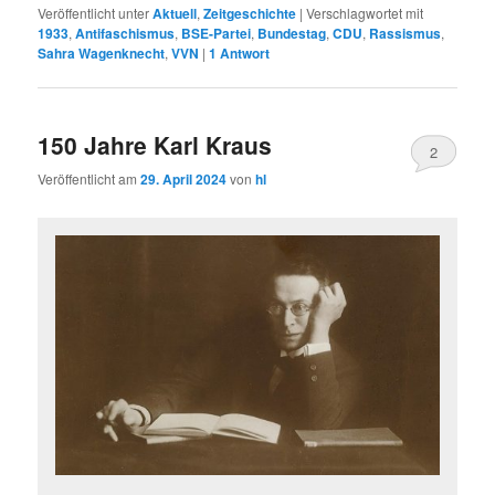
Veröffentlicht unter
Aktuell
,
Zeitgeschichte
|
Verschlagwortet mit
1933
,
Antifaschismus
,
BSE-Partei
,
Bundestag
,
CDU
,
Rassismus
,
Sahra Wagenknecht
,
VVN
|
1
Antwort
150 Jahre Karl Kraus
2
Veröffentlicht am
29. April 2024
von
hl