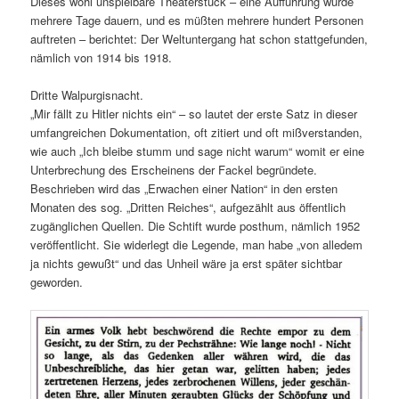
Dieses wohl unspielbare Theaterstück – eine Aufführung würde
mehrere Tage dauern, und es müßten mehrere hundert Personen
auftreten – berichtet: Der Weltuntergang hat schon stattgefunden,
nämlich von 1914 bis 1918.
Dritte Walpurgisnacht.
„Mir fällt zu Hitler nichts ein“ – so lautet der erste Satz in dieser
umfangreichen Dokumentation, oft zitiert und oft mißverstanden,
wie auch „Ich bleibe stumm und sage nicht warum“ womit er eine
Unterbrechung des Erscheinens der Fackel begründete.
Beschrieben wird das „Erwachen einer Nation“ in den ersten
Monaten des sog. „Dritten Reiches“, aufgezählt aus öffentlich
zugänglichen Quellen. Die Schtift wurde posthum, nämlich 1952
veröffentlicht. Sie widerlegt die Legende, man habe „von alledem
ja nichts gewußt“ und das Unheil wäre ja erst später sichtbar
geworden.