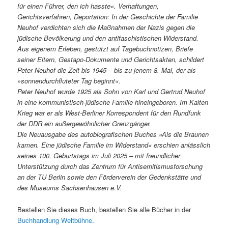
für einen Führer, den ich hasste«. Verhaftungen,
Gerichtsverfahren, Deportation: In der Geschichte der Familie
Neuhof verdichten sich die Maßnahmen der Nazis gegen die
jüdische Bevölkerung und den antifaschistischen Widerstand.
Aus eigenem Erleben, gestützt auf Tagebuchnotizen, Briefe
seiner Eltern, Gestapo-Dokumente und Gerichtsakten, schildert
Peter Neuhof die Zeit bis 1945 – bis zu jenem 8. Mai, der als
»sonnendurchfluteter Tag beginnt«.
Peter Neuhof wurde 1925 als Sohn von Karl und Gertrud Neuhof
in eine kommunistisch-jüdische Familie hineingeboren. Im Kalten
Krieg war er als West-Berliner Korrespondent für den Rundfunk
der DDR ein außergewöhnlicher Grenzgänger.
Die Neuausgabe des autobiografischen Buches »Als die Braunen
kamen. Eine jüdische Familie im Widerstand« erschien anlässlich
seines 100. Geburtstags im Juli 2025 – mit freundlicher
Unterstützung durch das Zentrum für Antisemitismusforschung
an der TU Berlin sowie den Förderverein der Gedenkstätte und
des Museums Sachsenhausen e.V.
Bestellen Sie dieses Buch, bestellen Sie alle Bücher in der
Buchhandlung Weltbühne
.