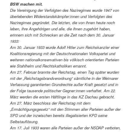
BSW machen mit.
Die Vereinigung der Verfolgten des Naziregimes wurde 1947 von
überlebenden Widerstandskämpfer:innen und Verfolgten des
Naziregimes gegründet. Die letzten, die von ihnen heute noch
leben, ihre Angehörigen und alle, die ihnen zugehört haben,
erinnern sich mit Schrecken an die Zeit nach dem 30. Januar
1933:
Am 30. Januar 1933 wurde Adolf Hitler zum Reichskanzler einer
Koalitionsregierung mit der Deutschnationalen Volkspartei und
weiteren nationalkonservativen bis völkisch orientierten Parteien
wie Stahlhelm und Rechtskatholiken ernannt.
Am 27. Februar brannte der Reichstag, einen Tag später wurden
mit der „Reichstagsbrandverordnung“ sämtliche in der Weimarer
Verfassung garantierten Grundrechte außer Kraft gesetzt und in
der Folge tausende politischer Gegner:innen verhaftet. Am 22.
März werden die ersten Häftlinge in das KZ Dachau gebracht.
Am 27. März beschloss der Reichstag mit dem
„Ermächtigungsgesetz“ mit den Stimmen aller Parteien außer der
SPD und der inzwischen bereits illegalisierten KPD seine
Selbstauflösung.
Am 17. Juli 1933 waren alle Parteien außer der NSDAP verboten,