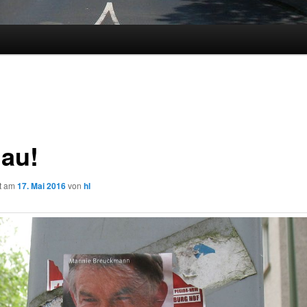
au!
ht am
17. Mai 2016
von
hl