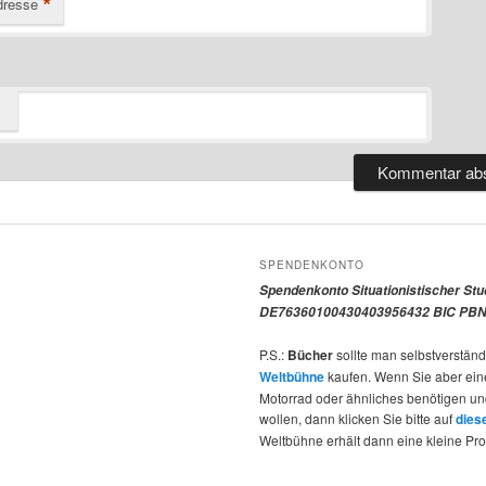
*
dresse
SPENDENKONTO
Spendenkonto Situationistischer St
DE76360100430403956432 BIC PBN
P.S.:
Bücher
sollte man selbstverständ
Weltbühne
kaufen. Wenn Sie aber ein
Motorrad oder ähnliches benötigen u
wollen, dann klicken Sie bitte auf
dies
Weltbühne erhält dann eine kleine Pro