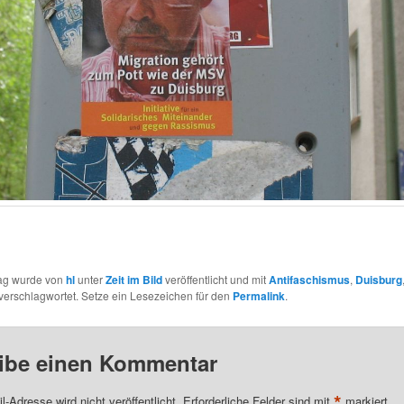
rag wurde von
hl
unter
Zeit im Bild
veröffentlicht und mit
Antifaschismus
,
Duisburg
verschlagwortet. Setze ein Lesezeichen für den
Permalink
.
ibe einen Kommentar
*
l-Adresse wird nicht veröffentlicht.
Erforderliche Felder sind mit
markiert