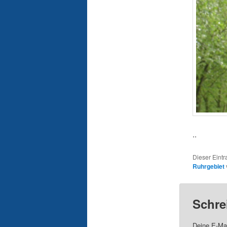
..
Dieser Eint
Ruhrgebiet
Schre
Deine E-Mai