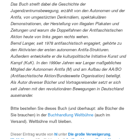
Das Buch streift dabei die Geschichte der
Jugendzentrumsbewegung, erzählt von den Autonomen und der
Antifa, von umgestürzten Denkmälern, spektakulären
Demonstrationen, der Herstellung von illegalen Plakaten und
Zeitungen und warum die Doppelfahnen der Antifaschistischen
Aktion heute von links gegen rechts wehen.
Bernd Langer, seit 1978 antifaschistisch engagiert, gehörte zu
den Aktivisten der ersten autonomen Antifa-Strukturen.
Außerdem entwickelte er die kulturpolitische Initiative Kunst und
Kampf (KuK). In den 1990er Jahren war Langer maßgebliches
Mitglied der Autonomen Antifa (M) und am Aufbau der AA/BO
(Antifaschistische Aktion/Bundesweite Organisation) beteiligt.
Als Autor diverser Bücher und Vortragsreisender setzt er sich
seit Jahren mit den revolutionären Bewegungen in Deutschland
auseinander.
Bitte bestellen Sie dieses Buch (und überhaupt: alle Bücher die
Sie brauchen) in der
Buchhandlung Weltbühne
(auch im
Versand). Weltbühne muß bleiben.
Dieser Eintrag wurde von
hl
unter
Die große Verweigerung
,