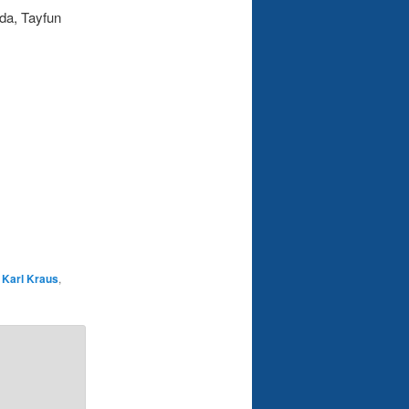
ada, Tayfun
,
Karl Kraus
,