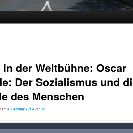
 in der Weltbühne: Oscar
de: Der Sozialismus und d
le des Menschen
ht am
4. Februar 2019
von
hl