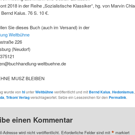
kont 2018 in der Reihe „Sozialistische Klassiker“, hg. von Marvin Chl
Bernd Kalus. 76 S. 10 €.
ellen Sie dieses Buch (auch im Versand) in der
ung Weltbühne
straße 226
sburg (Neudorf)
- 375121
gen@buchhandlung-weltbuehne.de
HNE MUSZ BLEIBEN
rag wurde von
hl
unter
Weltbühne
veröffentlicht und mit
Bernd Kalus
,
Hedonismus
ada
,
Trikont Verlag
verschlagwortet. Setze ein Lesezeichen für den
Permalink
.
ibe einen Kommentar
*
l-Adresse wird nicht veröffentlicht.
Erforderliche Felder sind mit
markiert