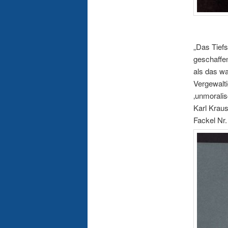
„Das Tiefs
geschaffe
als das w
Vergewalti
‚unmoralis
Karl Krau
Fackel Nr.