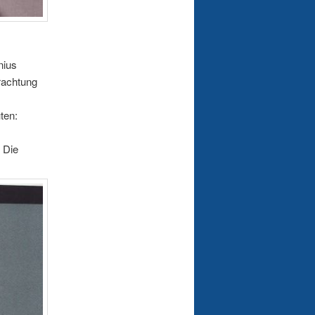
nius
rachtung
ten:
 Die