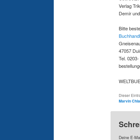
Verlag Tri
Demir und 
Bitte best
Buchhandl
Gneisenau
47057 Dui
Tel. 0203
bestellun
WELTBUE
Dieser Eint
Marvin Chl
Schre
Deine E-Mai