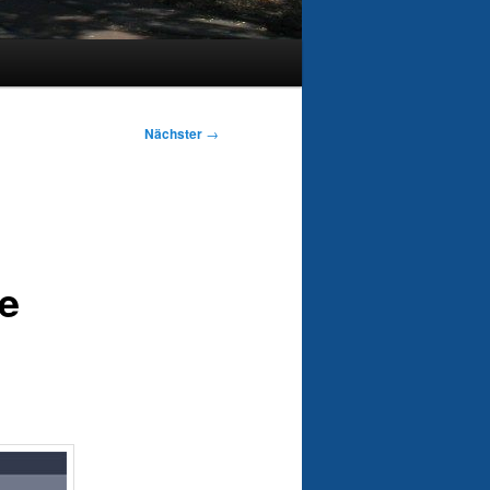
Nächster
→
ie