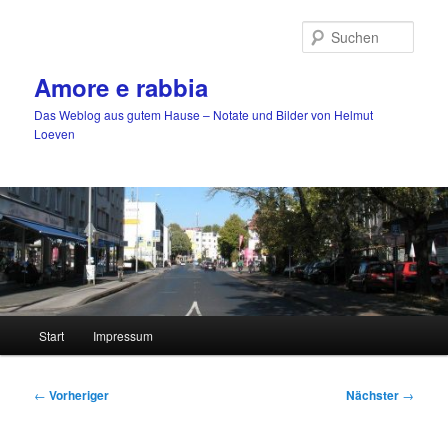
Zum
primären
Such
Inhalt
springen
Amore e rabbia
Das Weblog aus gutem Hause – Notate und Bilder von Helmut
Loeven
Hauptmenü
Start
Impressum
Beitragsnavigation
←
Vorheriger
Nächster
→