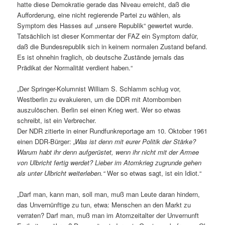
hatte diese Demokratie gerade das Niveau erreicht, daß die
Aufforderung, eine nicht regierende Partei zu wählen, als
Symptom des Hasses auf „unsere Republik“ gewertet wurde.
Tatsächlich ist dieser Kommentar der FAZ ein Symptom dafür,
daß die Bundesrepublik sich in keinem normalen Zustand befand.
Es ist ohnehin fraglich, ob deutsche Zustände jemals das
Prädikat der Normalität verdient haben.“
„Der Springer-Kolumnist William S. Schlamm schlug vor,
Westberlin zu evakuieren, um die DDR mit Atombomben
auszulöschen. Berlin sei einen Krieg wert. Wer so etwas
schreibt, ist ein Verbrecher.
Der NDR zitierte in einer Rundfunkreportage am 10. Oktober 1961
einen DDR-Bürger:
„Was ist denn mit eurer Politik der Stärke?
Warum habt ihr denn aufgerüstet, wenn ihr nicht mit der Armee
von Ulbricht fertig werdet? Lieber im Atomkrieg zugrunde gehen
als unter Ulbricht weiterleben.“
Wer so etwas sagt, ist ein Idiot.“
„Darf man, kann man, soll man, muß man Leute daran hindern,
das Unvernünftige zu tun, etwa: Menschen an den Markt zu
verraten? Darf man, muß man im Atomzeitalter der Unvernunft