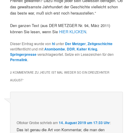
Freiheit gewähren? Dazu möge jeder sein Gewissen befragen. Ob
das gewaltsamste Jahrhundert der Geschichte vielleicht schon
das beste war, muß sich erst noch herausstellen.“
Den ganzen Text (aus DER METZGER Nr. 94, März 2011)
können Sie lesen, wenn Sie
HIER KLICKEN
.
Dieser Eintrag wurde von
hl
unter
Der Metzger
,
Zeitgeschichte
veröffentlicht und mit
Atombombe
,
DDR
,
Kalter Krieg
,
Springerpresse
verschlagwortet. Setze ein Lesezeichen für den
Permalink
.
2 KOMMENTARE ZU „
HEUTE IST MAL WIEDER SO EIN DREIZEHNTER
AUGUST
“
Ottokar Grobe
schrieb
am
14. August 2019 um 17:33 Uhr
:
Das ist genau die Art von Kommentar, die man den