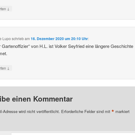
↓
rten
e Lupo
schrieb
am
16. Dezember 2020 um 20:10 Uhr
:
r Gartenoffizier“ von H.L. ist Volker Seyfried eine längere Geschichte
met.
↓
rten
ibe einen Kommentar
*
l-Adresse wird nicht veröffentlicht.
Erforderliche Felder sind mit
markiert