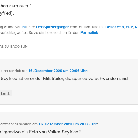
chen sum sum.“
yfried).
rag wurde von
hl
unter
Der Spaziergänger
veröffentlicht und mit
Descartes
,
FDP
,
N
verschlagwortet. Setze ein Lesezeichen für den
Permalink
.
E ZU „
ERGO SUM
“
Heinn
schrieb
am
16. Dezember 2020 um 20:06 Uhr
:
 Seyfried ist einer der Mitstreiter, die spurlos verschwunden sind.
↓
rten
arffmacher
schrieb
am
16. Dezember 2020 um 20:08 Uhr
:
s irgendwo ein Foto von Volker Seyfried?