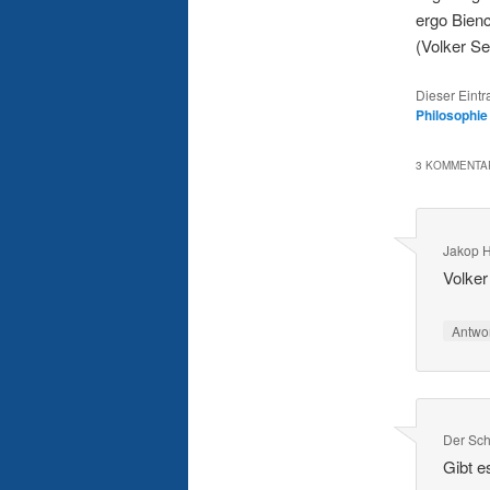
ergo Bien
(Volker Se
Dieser Eint
Philosophie
3 KOMMENTAR
Jakop 
Volker
Antwo
Der Sch
Gibt e