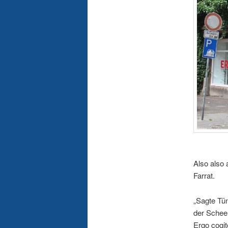
Also also a
Farrat.
„Sagte Tü
der Schee
Ergo cogit