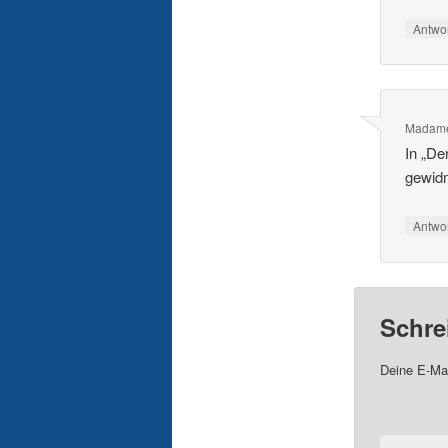
Antwo
Madam
In „De
gewid
Antwo
Schre
Deine E-Mai