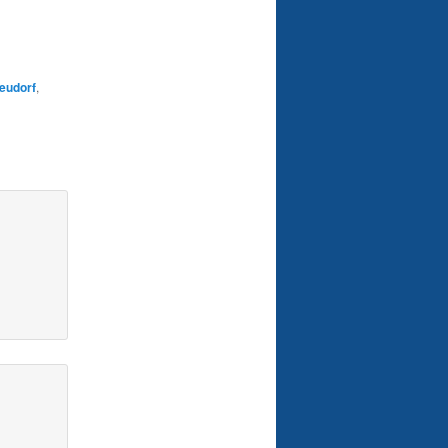
eudorf
,