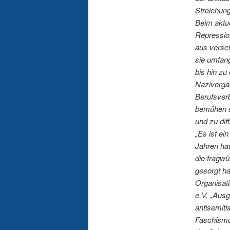
Streichung
Beim aktue
Repression
aus versc
sie umfan
bis hin zu
Naziverga
Berufsverb
bemühen s
und zu dif
„Es ist ei
Jahren ha
die fragwü
gesorgt ha
Organisati
e.V. „Ausg
antisemiti
Faschismu