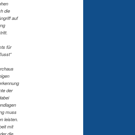
ohen
ch die
ngriff auf
ung
itt.
ts für
lusst“
urchaus
nigen
berkennung
nte der
dabei
rundlagen
ang muss
 leisten.
eit mit
der die