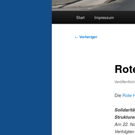
Hauptmenü
Start
Impressum
Beitragsnavigation
←
Vorheriger
Rot
Veröffentlic
Die
Rote H
Solidarit
Strukture
Am 22. No
Verfolgten