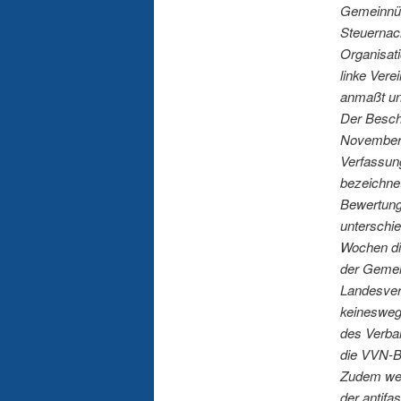
Gemeinnütz
Steuernach
Organisati
linke Vere
anmaßt und
Der Beschl
November 
Verfassung
bezeichnet
Bewertung
unterschi
Wochen di
der Gemei
Landesvere
keineswegs
des Verba
die VVN-B
Zudem wer
der antifa