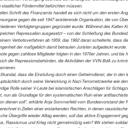
 staatlicher Fördermittel befürchten müssen.
llen Schritt des Finanzamts handelt es sich nicht um den ersten Angr
sorgane gegen die seit 1947 existierende Organisation, die von Übe
hiedenen Verfolgtengruppen gegründet wurde. Während des Kalten K
greichen Repressalien ausgesetzt – von der Schließung des Bundes
 einem Verbotsverfahren ab 1959, das 1962 daran scheiterte, dass di
ngenheit der maßgeblich damit betrauten Juristen aufgedeckt wurde.
ote gegen zahllose Mitglieder folgten in den 1970er Jahren, und bis 
ich die Repressionsbehörden, die Aktivitäten der VVN-BdA zu krimin
famieren.
n Skandal, dass die Einstufung durch einen Geheimdienst, der in den l
uptsächlich durch seine Verwicklung in Nazi-Terrornetzwerke wie de
rdige Rolle seiner V-Leute bei islamistischen Anschlägen für Schlagz
t, nun als Grundlage für den systematischen Ruin einer antifaschisti
on dienen soll“, erklärte Anja Sommerfeld vom Bundesvorstand der R
erechnet in Zeiten einer erstarkenden Rechten, in denen rassistische
sche Übergriffe wieder Alltag werden, soll das aktive Engagement ge
s, Rassismus und Krieg nicht gemeinnützig sein? Wir stehen solidar