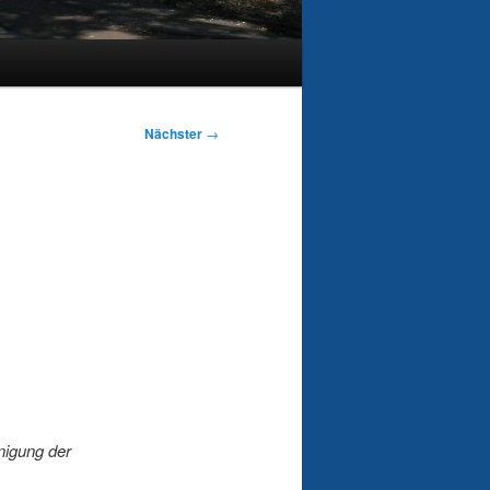
Nächster
→
nigung der