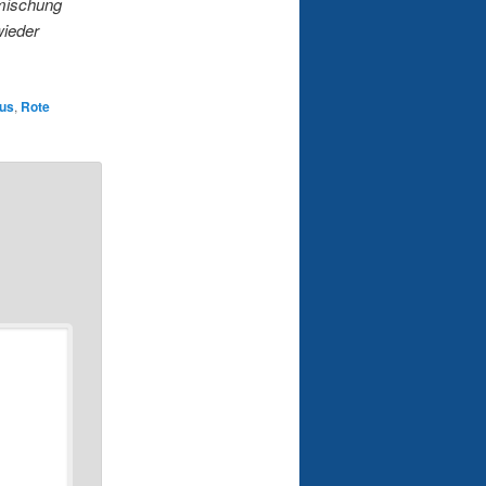
nmischung
wieder
mus
,
Rote