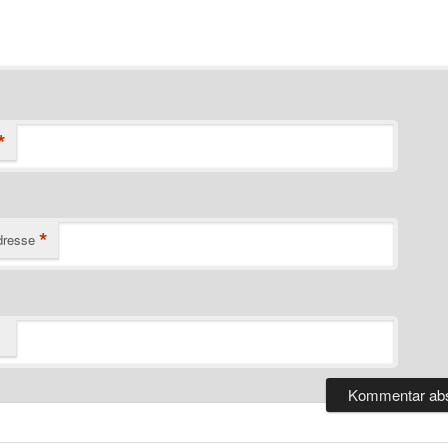
*
*
dresse