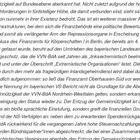
igkeit auf Bundesebene aberkannt hat. Nicht zuletzt aufgrund der h
forderungen in fünfstelliger Höhe, die damit verbunden sind, sieht si
on nunmehr in ihrer Existenz bedroht. Das ist ein weiterer massiver A
insstrukturen, bei dem sich die Finanzbehörde eine politische Bewert
 somit als verlängerter Arm der Repressionsorgane in Erscheinung tr
uss des Finanzamts für Körperschaften I in Berlin, der bereits am 4.
gefasst wurde, beruht auf den Umtrieben des bayerischen Landesam
sschutz, das die VVN-BdA seit Jahren als „linksextremistisch beeinf
 und unter der Überschrift „Extremistische Organisationen“ listet. Die
 durch den mehr als fragwürdigen Inlandsgeheimdienst wird dabei d
edlich aufgenommen: so ließ das Finanzamt Oberhausen-Süd vor we
e Nennung im bayerischen VS-Bericht nicht als Grundlage für die A
nnützigkeit der VVN-BdA Nordrhein-Westfalen gelten, sondern erkan
inigung den Status wieder zu. Der Entzug der Gemeinnützigkeit ist 
 ein bloße sprachliche Einstufung, sondern greift die finanziellen G
nd der NS-Verfolgten an: neben dem zu erwartenden Spendenrückg
dA rückwirkend für die vergangenen Jahre hohe Steuernachzahlungen
den Bündnispartner*innen abgeschreckt, die bei einer Zusammenarb
schistischen Vereinigung ebenfalls den Entzug der Gemeinnützigkeit o