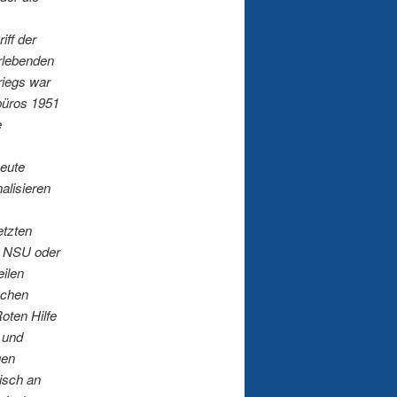
iff der
rlebenden
riegs war
büros 1951
e
heute
alisieren
etzten
n NSU oder
eilen
schen
oten Hilfe
 und
gen
isch an