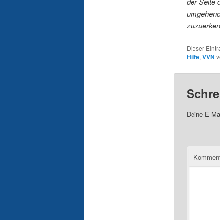
der Seite
umgehend 
zuzuerken
Dieser Eint
Hilfe
,
VVN
v
Schre
Deine E-Mai
Komment