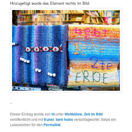
Hinzugefügt wurde das Element rechts im Bild.
..
Dieser Eintrag wurde von
hl
unter
Weltbühne
,
Zeit im Bild
veröffentlicht und mit
Kunst
,
luett huiss
verschlagwortet. Setze ein
Lesezeichen für den
Permalink
.