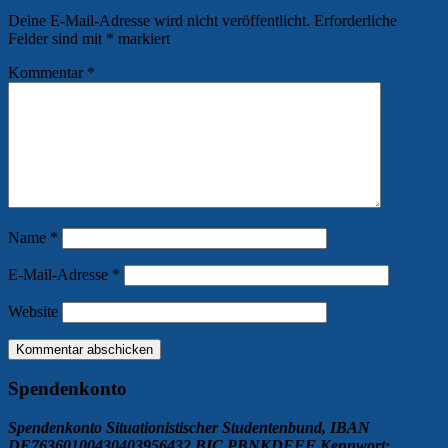
Deine E-Mail-Adresse wird nicht veröffentlicht.
Erforderliche
Felder sind mit
*
markiert
Kommentar
*
Name
*
E-Mail-Adresse
*
Website
Spendenkonto
Spendenkonto Situationistischer Studentenbund, IBAN
DE76360100430403956432 BIC PBNKDEFF Kennwort: