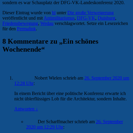
sondern es war Schauplatz der DFG-VK-Landeskonferenz 2020.
Dieser Eintrag wurde von
hl
unter
Die große Verweigerung
veröffentlicht und mit
Antimilitarismus
,
DFG-VK
,
Duisburg
,
Friedensbewegung
,
Wedau
verschlagwortet. Setze ein Lesezeichen
für den
Permalink
.
8 Kommentare zu „
Ein schönes
Wochenende
“
Nobert Wielen
schrieb
am
26. September 2020 um
12:28 Uhr
:
In einem Bericht über eine politische Konferenz erwarte ich
nicht üblerflüssiges Lob für die Architektur, sondern Inhalte.
Antworten
↓
Der Scharffmacher
schrieb
am
26. September
2020 um 12:29 Uhr
: