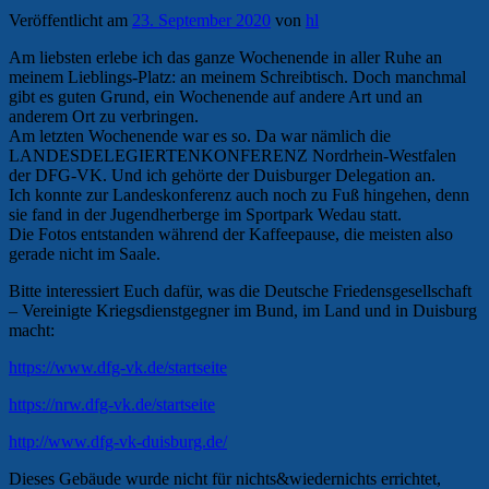
Veröffentlicht am
23. September 2020
von
hl
Am liebsten erlebe ich das ganze Wochenende in aller Ruhe an
meinem Lieblings-Platz: an meinem Schreibtisch. Doch manchmal
gibt es guten Grund, ein Wochenende auf andere Art und an
anderem Ort zu verbringen.
Am letzten Wochenende war es so. Da war nämlich die
LANDESDELEGIERTENKONFERENZ Nordrhein-Westfalen
der DFG-VK. Und ich gehörte der Duisburger Delegation an.
Ich konnte zur Landeskonferenz auch noch zu Fuß hingehen, denn
sie fand in der Jugendherberge im Sportpark Wedau statt.
Die Fotos entstanden während der Kaffeepause, die meisten also
gerade nicht im Saale.
Bitte interessiert Euch dafür, was die Deutsche Friedensgesellschaft
– Vereinigte Kriegsdienstgegner im Bund, im Land und in Duisburg
macht:
https://www.dfg-vk.de/startseite
https://nrw.dfg-vk.de/startseite
http://www.dfg-vk-duisburg.de/
Dieses Gebäude wurde nicht für nichts&wiedernichts errichtet,