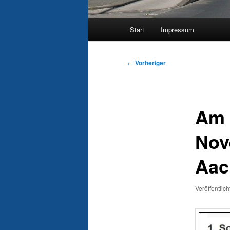
Hauptmenü
Start
Impressum
Beitragsnavigation
←
Vorheriger
Am 
Nov
Aac
Veröffentlic