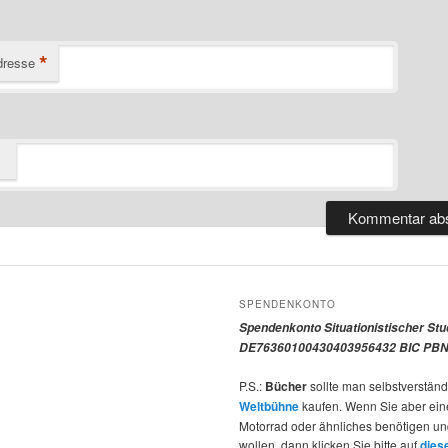
*
dresse
SPENDENKONTO
Spendenkonto Situationistischer St
DE76360100430403956432 BIC PBN
P.S.:
Bücher
sollte man selbstverständ
Weltbühne
kaufen. Wenn Sie aber ein
Motorrad oder ähnliches benötigen u
wollen, dann klicken Sie bitte auf
dies