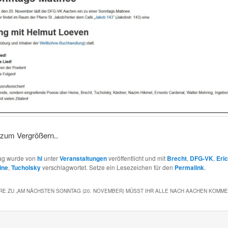
 zum Vergrößern..
rag wurde von
hl
unter
Veranstaltungen
veröffentlicht und mit
Brecht
,
DFG-VK
,
Eri
ine
,
Tucholsky
verschlagwortet. Setze ein Lesezeichen für den
Permalink
.
E ZU „
AM NÄCHSTEN SONNTAG (20. NOVEMBER) MÜSST IHR ALLE NACH AACHEN KOMM