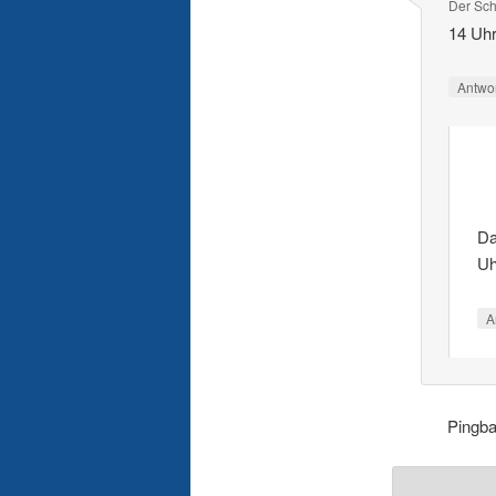
Der Sch
14 Uhr
Antwo
Da
Uh
A
Pingb