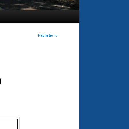
Nächster
→
h