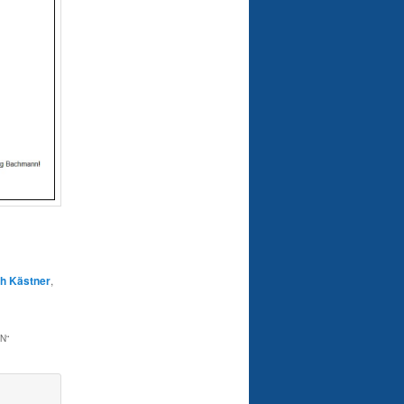
ch Kästner
,
EN
“