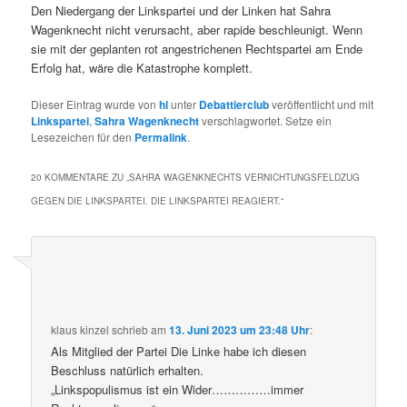
Den Niedergang der Linkspartei und der Linken hat Sahra
Wagenknecht nicht verursacht, aber rapide beschleunigt. Wenn
sie mit der geplanten rot angestrichenen Rechtspartei am Ende
Erfolg hat, wäre die Katastrophe komplett.
Dieser Eintrag wurde von
hl
unter
Debattierclub
veröffentlicht und mit
Linkspartei
,
Sahra Wagenknecht
verschlagwortet. Setze ein
Lesezeichen für den
Permalink
.
20 KOMMENTARE ZU „
SAHRA WAGENKNECHTS VERNICHTUNGSFELDZUG
GEGEN DIE LINKSPARTEI. DIE LINKSPARTEI REAGIERT.
“
klaus kinzel
schrieb
am
13. Juni 2023 um 23:48 Uhr
:
Als Mitglied der Partei Die Linke habe ich diesen
Beschluss natürlich erhalten.
„Linkspopulismus ist ein Wider……………immer