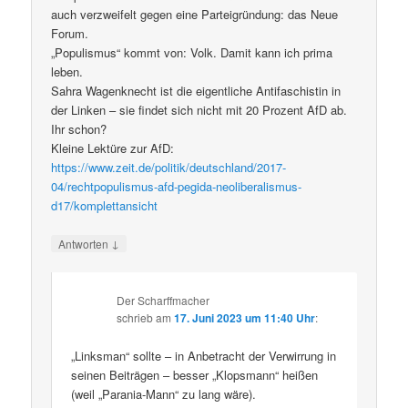
auch verzweifelt gegen eine Parteigründung: das Neue
Forum.
„Populismus“ kommt von: Volk. Damit kann ich prima
leben.
Sahra Wagenknecht ist die eigentliche Antifaschistin in
der Linken – sie findet sich nicht mit 20 Prozent AfD ab.
Ihr schon?
Kleine Lektüre zur AfD:
https://www.zeit.de/politik/deutschland/2017-
04/rechtpopulismus-afd-pegida-neoliberalismus-
d17/komplettansicht
↓
Antworten
Der Scharffmacher
schrieb
am
17. Juni 2023 um 11:40 Uhr
:
„Linksman“ sollte – in Anbetracht der Verwirrung in
seinen Beiträgen – besser „Klopsmann“ heißen
(weil „Parania-Mann“ zu lang wäre).