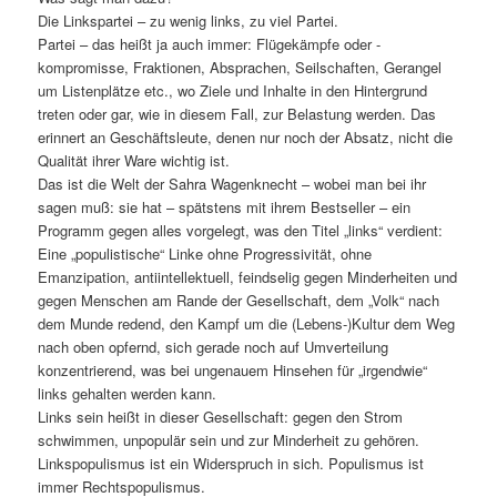
Die Linkspartei – zu wenig links, zu viel Partei.
Partei – das heißt ja auch immer: Flügekämpfe oder -
kompromisse, Fraktionen, Absprachen, Seilschaften, Gerangel
um Listenplätze etc., wo Ziele und Inhalte in den Hintergrund
treten oder gar, wie in diesem Fall, zur Belastung werden. Das
erinnert an Geschäftsleute, denen nur noch der Absatz, nicht die
Qualität ihrer Ware wichtig ist.
Das ist die Welt der Sahra Wagenknecht – wobei man bei ihr
sagen muß: sie hat – spätstens mit ihrem Bestseller – ein
Programm gegen alles vorgelegt, was den Titel „links“ verdient:
Eine „populistische“ Linke ohne Progressivität, ohne
Emanzipation, antiintellektuell, feindselig gegen Minderheiten und
gegen Menschen am Rande der Gesellschaft, dem „Volk“ nach
dem Munde redend, den Kampf um die (Lebens-)Kultur dem Weg
nach oben opfernd, sich gerade noch auf Umverteilung
konzentrierend, was bei ungenauem Hinsehen für „irgendwie“
links gehalten werden kann.
Links sein heißt in dieser Gesellschaft: gegen den Strom
schwimmen, unpopulär sein und zur Minderheit zu gehören.
Linkspopulismus ist ein Widerspruch in sich. Populismus ist
immer Rechtspopulismus.