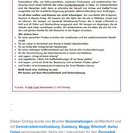
..
..
Dieser Eintrag wurde von
hl
unter
Veranstaltungen
veröffentlicht und
mit
DemokratiekreisDuisburg
,
Duisburg
,
Maggy Wösthoff
,
Naher
Osten
verschlagwortet. Setze ein Lesezeichen für den
Permalink
.