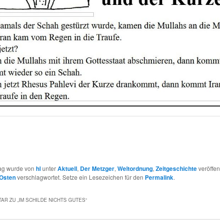
rag wurde von
hl
unter
Aktuell
,
Der Metzger
,
Weltordnung
,
Zeitgeschichte
veröffent
Osten
verschlagwortet. Setze ein Lesezeichen für den
Permalink
.
AR ZU „
IM SCHILDE NICHTS GUTES
“