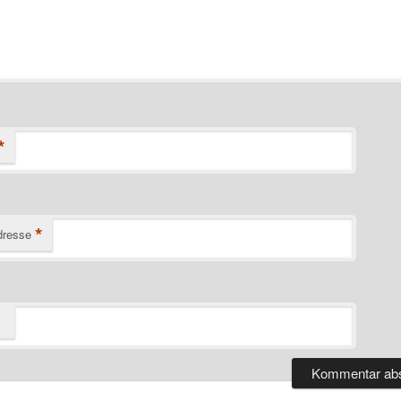
*
*
dresse