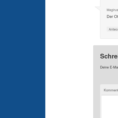
Magiru
Der Ot
Antwo
Schre
Deine E-Mai
Komment