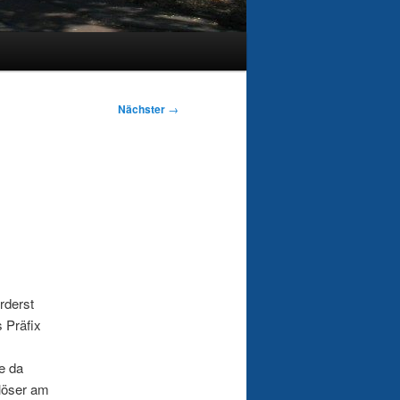
Nächster
→
rderst
 Präfix
e da
rlöser am