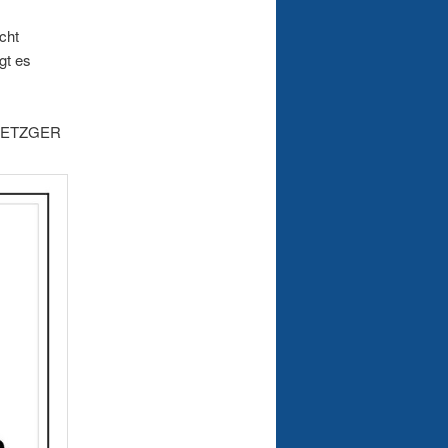
cht
gt es
R METZGER