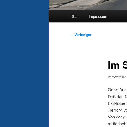
Hauptmenü
Start
Impressum
Beitragsnavigation
←
Vorheriger
Im 
Veröffentlic
Oder: Aus
Daß das Mu
Exil-Irane
„Terror-“ 
Von der gu
militärisc