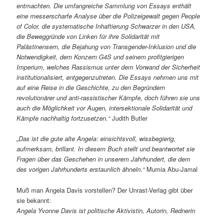
entmachten. Die umfangreiche Sammlung von Essays enthält
eine messerscharfe Analyse über die Polizeigewalt gegen People
of Color, die systematische Inhaftierung Schwarzer in den USA,
die Beweggründe von Linken für ihre Solidarität mit
Palästinensern, die Bejahung von Transgender-Inklusion und die
Notwendigkeit, dem Konzern G4S und seinem profitgierigen
Imperium, welches Rassismus unter dem Vorwand der Sicherheit
institutionalisiert, entgegenzutreten. Die Essays nehmen uns mit
auf eine Reise in die Geschichte, zu den Begründern
revolutionärer und anti-rassistischer Kämpfe, doch führen sie uns
auch die Möglichkeit vor Augen, intersektionale Solidarität und
Kämpfe nachhaltig fortzusetzen.“
Judith Butler
„Das ist die gute alte Angela: einsichtsvoll, wissbegierig,
aufmerksam, brillant. In diesem Buch stellt und beantwortet sie
Fragen über das Geschehen in unserem Jahrhundert, die dem
des vorigen Jahrhunderts erstaunlich ähneln.“
Mumia Abu-Jamal
Muß man Angela Davis vorstellen? Der Unrast-Verlag gibt über
sie bekannt:
Angela Yvonne Davis ist politische Aktivistin, Autorin, Rednerin