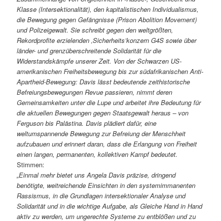
Klasse (Intersektionalität), den kapitalistischen Individualismus,
die Bewegung gegen Gefängnisse (Prison Abolition Movement)
und Polizeigewalt. Sie schreibt gegen den weltgrößten,
Rekordprofite erzielenden ‚Sicherheits’konzern G4S sowie über
länder- und grenzüberschreitende Solidarität für die
Widerstandskämpfe unserer Zeit. Von der Schwarzen US-
amerikanischen Freiheitsbewegung bis zur südafrikanischen Anti-
Apartheid-Bewegung: Davis lässt bedeutende zeithistorische
Befreiungsbewegungen Revue passieren, nimmt deren
Gemeinsamkeiten unter die Lupe und arbeitet ihre Bedeutung für
die aktuellen Bewegungen gegen Staatsgewalt heraus – von
Ferguson bis Palästina. Davis plädiert dafür, eine
weltumspannende Bewegung zur Befreiung der Menschheit
aufzubauen und erinnert daran, dass die Erlangung von Freiheit
einen langen, permanenten, kollektiven Kampf bedeutet.
Stimmen:
„Einmal mehr bietet uns Angela Davis präzise, dringend
benötigte, weitreichende Einsichten in den systemimmanenten
Rassismus, in die Grundlagen intersektionaler Analyse und
Solidarität und in die wichtige Aufgabe, als Gleiche Hand in Hand
aktiv zu werden, um ungerechte Systeme zu entblößen und zu