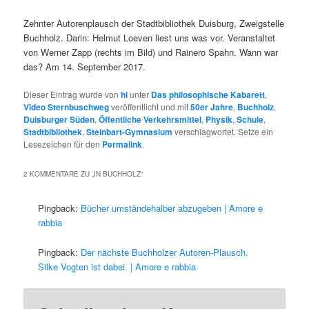
Zehnter Autorenplausch der Stadtbibliothek Duisburg, Zweigstelle
Buchholz. Darin: Helmut Loeven liest uns was vor. Veranstaltet
von Werner Zapp (rechts im Bild) und Rainero Spahn. Wann war
das? Am 14. September 2017.
Dieser Eintrag wurde von
hl
unter
Das philosophische Kabarett
,
Video Sternbuschweg
veröffentlicht und mit
50er Jahre
,
Buchholz
,
Duisburger Süden
,
Öffentliche Verkehrsmittel
,
Physik
,
Schule
,
Stadtbibliothek
,
Steinbart-Gymnasium
verschlagwortet. Setze ein
Lesezeichen für den
Permalink
.
2 KOMMENTARE ZU „
IN BUCHHOLZ
“
Pingback:
Bücher umständehalber abzugeben | Amore e
rabbia
Pingback:
Der nächste Buchholzer Autoren-Plausch.
Silke Vogten ist dabei. | Amore e rabbia