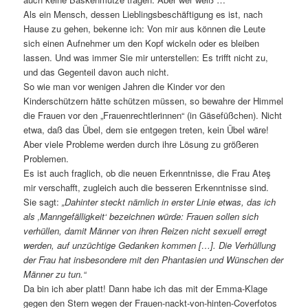
Als ein Mensch, dessen Lieblingsbeschäftigung es ist, nach
Hause zu gehen, bekenne ich: Von mir aus können die Leute
sich einen Aufnehmer um den Kopf wickeln oder es bleiben
lassen. Und was immer Sie mir unterstellen: Es trifft nicht zu,
und das Gegenteil davon auch nicht.
So wie man vor wenigen Jahren die Kinder vor den
Kinderschützern hätte schützen müssen, so bewahre der Himmel
die Frauen vor den „Frauenrechtlerinnen“ (in Gäsefüßchen). Nicht
etwa, daß das Übel, dem sie entgegen treten, kein Übel wäre!
Aber viele Probleme werden durch ihre Lösung zu größeren
Problemen.
Es ist auch fraglich, ob die neuen Erkenntnisse, die Frau Ateş
mir verschafft, zugleich auch die besseren Erkenntnisse sind.
Sie sagt:
„Dahinter steckt nämlich in erster Linie etwas, das ich
als ‚Manngefälligkeit‘ bezeichnen würde: Frauen sollen sich
verhüllen, damit Männer von ihren Reizen nicht sexuell erregt
werden, auf unzüchtige Gedanken kommen […]. Die Verhüllung
der Frau hat insbesondere mit den Phantasien und Wünschen der
Männer zu tun.“
Da bin ich aber platt! Dann habe ich das mit der Emma-Klage
gegen den Stern wegen der Frauen-nackt-von-hinten-Coverfotos