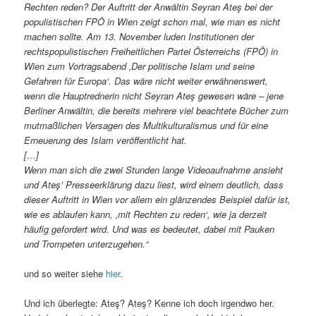
Rechten reden? Der Auftritt der Anwältin Seyran Ateş bei der
populistischen FPÖ in Wien zeigt schon mal, wie man es nicht
machen sollte. Am 13. November luden Institutionen der
rechtspopulistischen Freiheitlichen Partei Österreichs (FPÖ) in
Wien zum Vortragsabend ‚Der politische Islam und seine
Gefahren für Europa‘. Das wäre nicht weiter erwähnenswert,
wenn die Hauptrednerin nicht Seyran Ateş gewesen wäre – jene
Berliner Anwältin, die bereits mehrere viel beachtete Bücher zum
mutmaßlichen Versagen des Multikulturalismus und für eine
Erneuerung des Islam veröffentlicht hat.
[…]
Wenn man sich die zwei Stunden lange Videoaufnahme ansieht
und Ateş’ Presseerklärung dazu liest, wird einem deutlich, dass
dieser Auftritt in Wien vor allem ein glänzendes Beispiel dafür ist,
wie es ablaufen kann, ‚mit Rechten zu reden‘, wie ja derzeit
häufig gefordert wird. Und was es bedeutet, dabei mit Pauken
und Trompeten unterzugehen.“
und so weiter siehe
hier
.
Und ich überlegte: Ateş? Ateş? Kenne ich doch irgendwo her.