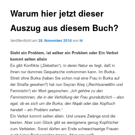
Warum hier jetzt dieser
Auszug aus diesem Buch?
Veröffentlicht am
28. November 2018
von
hl
Sieht ein Problem, ist selber ein Problem oder Ein Verbot
kommt selten allein
Es gibt Konflikte („Debatten“), in deren Natur es liegt, daß in
ihnen nur dummes Gequatsche vorkommen kann. Im Burka-
Streit ohne Burka (haben Sie schon mal eine Frau in Burka auf
der Straße gesehen?) hat nun Seyran Ateş („Rechtsanwältin und
Feministin“) ein Wort gesprochen:
„Ich gehöre zu den
Feministinnen, die in der Verhüllung der Frau grundsätzlich – also
egal, ob es sich um die Burka, den Niqab oder das Kopftuch
handelt – ein Problem sehen.“
Ein Verbot kommt selten allein. Und unsere Zwänge sind die
besten. Aber zum Glück gibt es wenigstens genug Kopftücher
zum Verbieten. Sonst dürfen am Ende schwarzhaarige Frauen
auch keine Baskenmütze tragen. Aber wer weiß …