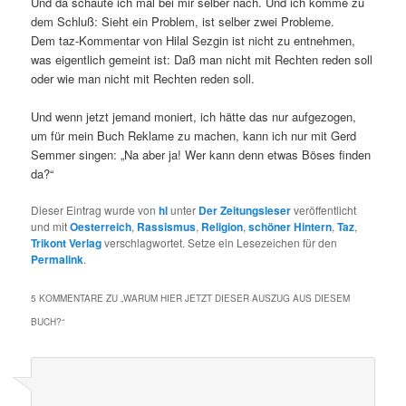
Und da schaute ich mal bei mir selber nach. Und ich komme zu
dem Schluß: Sieht ein Problem, ist selber zwei Probleme.
Dem taz-Kommentar von Hilal Sezgin ist nicht zu entnehmen,
was eigentlich gemeint ist: Daß man nicht mit Rechten reden soll
oder wie man nicht mit Rechten reden soll.
Und wenn jetzt jemand moniert, ich hätte das nur aufgezogen,
um für mein Buch Reklame zu machen, kann ich nur mit Gerd
Semmer singen: „Na aber ja! Wer kann denn etwas Böses finden
da?“
Dieser Eintrag wurde von
hl
unter
Der Zeitungsleser
veröffentlicht
und mit
Oesterreich
,
Rassismus
,
Religion
,
schöner Hintern
,
Taz
,
Trikont Verlag
verschlagwortet. Setze ein Lesezeichen für den
Permalink
.
5 KOMMENTARE ZU „
WARUM HIER JETZT DIESER AUSZUG AUS DIESEM
BUCH?
“