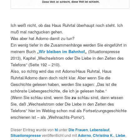
Ich weiß nicht, ob das Haus Ruhrtal überhaupt noch steht. Ich
muß mal nachgucken gehen.
Was aber hat Adorno damit zu tun?
Ein wenig tiefer in die Zusammenhänge werden Sie eingeführt in
meinem Buch
„
Wir bleiben im Bahnhof
„
(Situationspresse
2013), Kapitel „Wechselstrom oder Die Liebe in den Zeiten des
Telefons“ (Seite 192 – 210).
Also, so richtig wird das mit Adorno/Haus Ruhrtal, Haus
Ruhrtal/Adorno dann doch nicht klar. Aber wenn Sie die
Geschichte gelesen haben, werden Sie sagen: „Das ist die
schönste Liebesgeschichte, die ich je gelesen habe.“
(Wenn Sie schlau sind, wenn Sie
zu
schlau sind, dann wissen
Sie, daß „Wechselstrom oder Die Liebe in den Zeiten des
Telefons“ hier im Weblog schon mal als Fortsetzungsgeschichte
erschienen ist – als „Weihnachts-Porno“).
Dieser Eintrag wurde von
hl
unter
Die Frauen
,
Lebenslauf
,
Situationspresse
veröffentlicht und mit
Adorno
,
Christina K.
,
Liebe
,