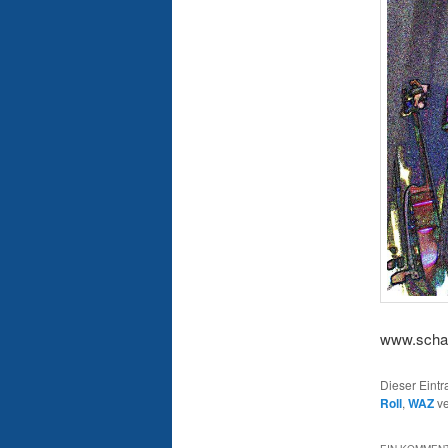
www.schall
Dieser Eint
Roll
,
WAZ
ve