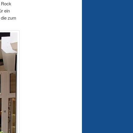
n Rock
ür ein
, die zum