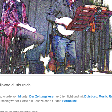
platte-duisburg.de
rag wurde von
hl
unter
Der Zeitungsleser
veröffentlicht und mit
Duisburg
,
Musik
,
R
rschlagwortet. Setze ein Lesezeichen für den
Permalink
.