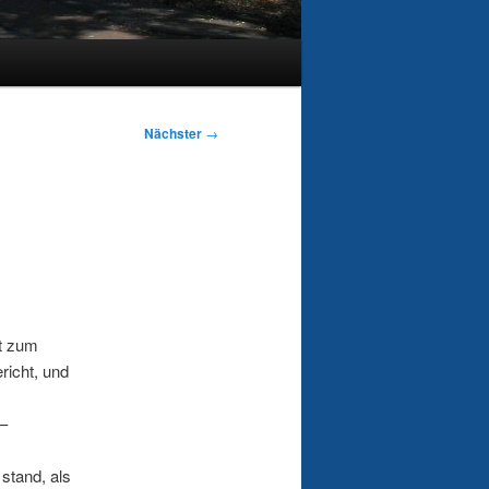
Nächster
→
ßt zum
richt, und
 –
stand, als