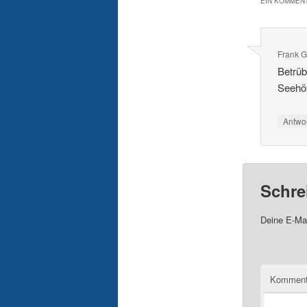
EIN KOMMENT
Frank G
Betrüb
Seehöf
Antwo
Schre
Deine E-Mai
Komment