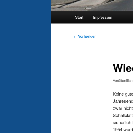
Hauptmenü
Start
Impressum
Beitragsnavigation
←
Vorheriger
Wie
Veröffentlic
Keine gute
Jahresende
zwar nicht
Schallplat
sicherlich 
1954 wurde