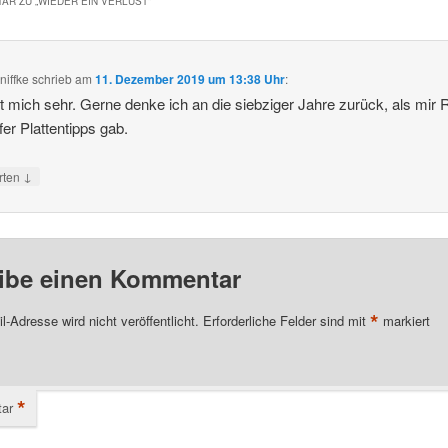
AR ZU „
WIEDER EIN VERLUST
“
niffke
schrieb
am
11. Dezember 2019 um 13:38 Uhr
:
t mich sehr. Gerne denke ich an die siebziger Jahre zurück, als mir 
er Plattentipps gab.
↓
rten
ibe einen Kommentar
*
l-Adresse wird nicht veröffentlicht.
Erforderliche Felder sind mit
markiert
*
ar