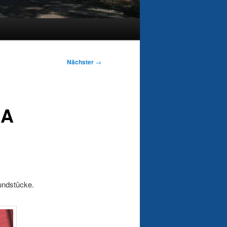
Nächster
→
 A
undstücke.