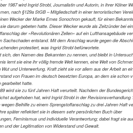
r 1987 wird Ingrid Strobl, Journalistin und Autorin, in ihrer Kölner 
en, nach §129a StGB – Mitgliedschaft in einer terroristischen Verei
 einen Wecker der Marke Emes Sonochron gekauft, für einen Bekannte
 sie darum gebeten hatte. Dieser Wecker wurde als Zeitzünder bei e
ffanschlag der »Revolutionären Zellen« auf ein Lufthansagebäude ve
in Sachschaden entstand. Mit dem Anschlag wurde gegen die Abschi
chenden protestiert, was Ingrid Strobl befürwortete.
t sich, den Namen des Bekannten zu nennen, und bleibt in Untersuc
is lernt sie eine ihr völlig fremde Welt kennen, eine Welt von Schme
 Wut und Unterwerfung. Kraft zieht sie vor allem aus der Arbeit an 
rstand von Frauen im deutsch besetzten Europa, an dem sie schon vo
 gearbeitet hatte.
89 wird sie zu fünf Jahren Haft verurteilt. Nachdem der Bundesgeric
ächst aufgehoben hat, wird Ingrid Strobl in der Revisionsverhandlung
h wegen Beihilfe zu einem Sprengstoffanschlag zu drei Jahren Haft veru
hre später reflektiert sie in diesem sehr persönlichen Buch über
ungen, Feminismus und individuelle Verantwortung; dabei fragt sie a
en und der Legitimation von Widerstand und Gewalt.