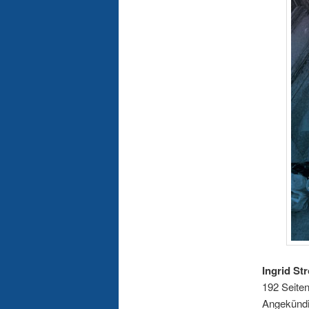
Ingrid St
192 Seiten
Angekündi