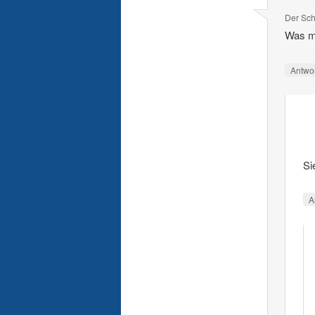
Der Sch
Was ma
Antwo
Si
A