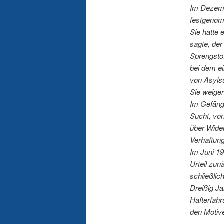
Im Dezembe
festgenomm
Sie hatte
sagte, der
Sprengsto
bei dem e
von Asylsu
Sie weiger
Im Gefängn
Sucht, von
über Wide
Verhaftung
Im Juni 19
Urteil zun
schließlic
Dreißig Ja
Hafterfahr
den Motiv