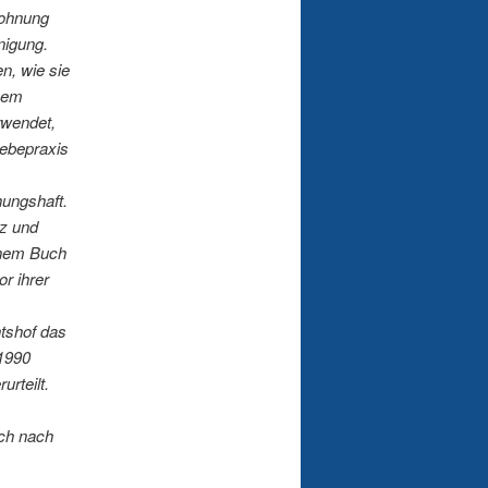
Wohnung
nigung.
n, wie sie
inem
rwendet,
ebepraxis
hungshaft.
rz und
einem Buch
r ihrer
htshof das
 1990
rteilt.
uch nach