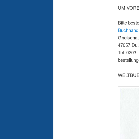
UM VORB
Bitte best
Buchhandl
Gneisenau
47057 Dui
Tel. 0203
bestellun
WELTBUE