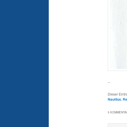
..
Dieser Eint
Nautilus
,
Re
5 KOMMENTAR