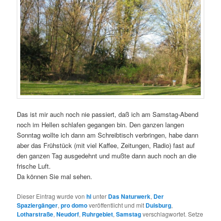
Das ist mir auch noch nie passiert, daß ich am Samstag-Abend
noch im Hellen schlafen gegangen bin. Den ganzen langen
Sonntag wollte ich dann am Schreibtisch verbringen, habe dann
aber das Frühstück (mit viel Kaffee, Zeitungen, Radio) fast auf
den ganzen Tag ausgedehnt und mußte dann auch noch an die
frische Luft.
Da können Sie mal sehen.
Dieser Eintrag wurde von
hl
unter
Das Naturwerk
,
Der
Spaziergänger
,
pro domo
veröffentlicht und mit
Duisburg
,
Lotharstraße
,
Neudorf
,
Ruhrgebiet
,
Samstag
verschlagwortet. Setze