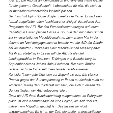
Kräften. Die AfD ist antidemokratisch und eine ernsthafte Gefahr
für die gesamte Gesellschaft, insbesondere für alle, die nicht in
ihr menschenverachtendes Weltbild passen.
Der Faschist Björn Höcke dirigiert bereits die Partei. Er und sein
formal aufgelöster, offen faschistischer „Flügel“ dominieren das
Programm der AfD. Bei den Personalabstimmungen auf ihrem
Parteitag in Essen planen Höcke & Co. nun den nächsten Schritt
zur innerparteilichen Machtübernahme. Zum ersten Mal in der
deutschen Nachkriegsgeschichte besteht mit der AfD die Gefahr
der dauerhaften Etablierung einer faschistischen Massenpartei.
Mit ihrem Parteitag in Essen will die AfD für die drei
Landtagswahlen in Sachsen, Thüringen und Brandenburg im
September dieses Jahres Anlauf nehmen. Bei allen Wahlen
rechnet sich die Partei mit ihren jeweils rechtsextremen
Kandidat*innen gute Chancen auf Zugewinne aus. Ein starker
Protest gegen den Bundesparteitag in Essen ist deshalb auch ein
wichtiger Beitrag der Solidarität mit allen, die sich in diesen drei
Bundesländern der AfD entgegenstellen.
Dass die AfD ihren Bundesparteitag ausgerechnet im Ruhrgebiet
plant, ist eine Kampfansage an eine Region, die seit über 200
Jahren von Migration geprägt ist. Das lassen wir nicht
unwidersprochen: Es ist an der Zeit, die breite, antirassistische