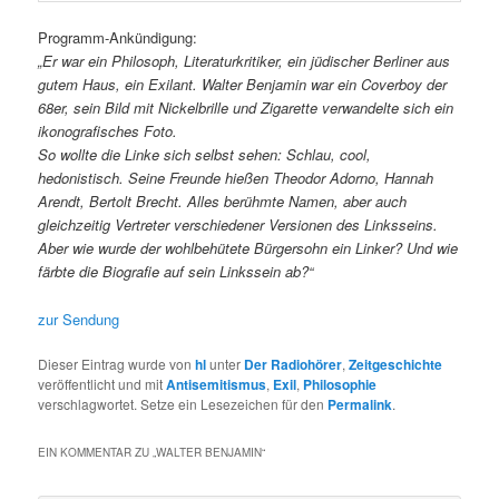
Programm-Ankündigung:
„Er war ein Philosoph, Literaturkritiker, ein jüdischer Berliner aus
gutem Haus, ein Exilant. Walter Benjamin war ein Coverboy der
68er, sein Bild mit Nickelbrille und Zigarette verwandelte sich ein
ikonografisches Foto.
So wollte die Linke sich selbst sehen: Schlau, cool,
hedonistisch. Seine Freunde hießen Theodor Adorno, Hannah
Arendt, Bertolt Brecht. Alles berühmte Namen, aber auch
gleichzeitig Vertreter verschiedener Versionen des Linksseins.
Aber wie wurde der wohlbehütete Bürgersohn ein Linker? Und wie
färbte die Biografie auf sein Linkssein ab?“
zur Sendung
Dieser Eintrag wurde von
hl
unter
Der Radiohörer
,
Zeitgeschichte
veröffentlicht und mit
Antisemitismus
,
Exil
,
Philosophie
verschlagwortet. Setze ein Lesezeichen für den
Permalink
.
EIN KOMMENTAR ZU „
WALTER BENJAMIN
“