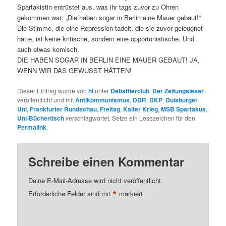
Spartakistin entrüstet aus, was ihr tags zuvor zu Ohren
gekommen war: „Die haben sogar in Berlin eine Mauer gebaut!“
Die Stimme, die eine Repression tadelt, die sie zuvor geleugnet
hatte, ist keine kritische, sondern eine opportunistische. Und
auch etwas komisch.
DIE HABEN SOGAR IN BERLIN EINE MAUER GEBAUT! JA,
WENN WIR DAS GEWUSST HÄTTEN!
Dieser Eintrag wurde von
hl
unter
Debattierclub
,
Der Zeitungsleser
veröffentlicht und mit
Antikommunismus
,
DDR
,
DKP
,
Duisburger
Uni
,
Frankfurter Rundschau
,
Freitag
,
Kalter Krieg
,
MSB Spartakus
,
Uni-Büchertisch
verschlagwortet. Setze ein Lesezeichen für den
Permalink
.
Schreibe einen Kommentar
Deine E-Mail-Adresse wird nicht veröffentlicht.
*
Erforderliche Felder sind mit
markiert