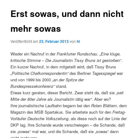
Erst sowas, und dann nicht
mehr sowas
Veröffentlicht am
23. Februar 2013
von
hl
Wieder ein Nachruf in der
Frankfurter Rundschau
.
„Eine kluge,
kritische Stimme – Die Journalistin Tissy Bruns ist gestorben“
.
Ein kurzer Nachruf, in dem mitgeteilt wird, daß Tissy Bruns
„Politische Chafkorrespondentin“
des Berliner
Tagesspiegel
war
und von 1999 bis 2003
„an der Spitze der
Bundespressekonferenz“
stand.
Etwas kurz geraten, dieser Bericht. Zwar steht da, daß sie
„seit
Mitte der 80er Jahre als Journalistin tätig war“
. Aber wo?
Ihre journalistische Laufbahn begann bei den
Roten Blättern
, dem
Magazin des MSB Spartakus. Sie arbeitete auch für den
Freitag
-
Vorläufer
Deutsche Volkszeitung
, als diese noch auf der Linie der
DKP lag. Ihre Schande wurde verschwiegen – die Schande, daß
sie „sowas“ mal war, und die Schande, daß sie „sowas“ dann
nicht mehr war.