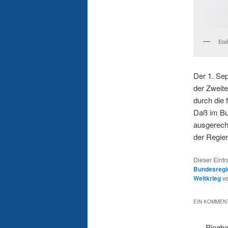
Emb
Der 1. Sep
der Zweite
durch die 
Daß im Bu
ausgerech
der Regie
Dieser Eint
Bundesregi
Weltkrieg
ve
EIN KOMMENT
Pingb