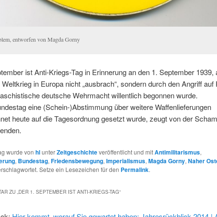
lem, entworfen von Magda Gorny
tember ist Anti-Kriegs-Tag in Erinnerung an den 1. September 1939,
 Weltkrieg in Europa nicht „ausbrach“, sondern durch den Angriff auf
faschistische deutsche Wehrmacht willentlich begonnen wurde.
ndestag eine (Schein-)Abstimmung über weitere Waffenlieferungen
net heute auf die Tagesordnung gesetzt wurde, zeugt von der Schaml
renden.
rag wurde von
hl
unter
Zeitgeschichte
veröffentlicht und mit
Antimilitarismus
,
erung
,
Bundestag
,
Friedensbewegung
,
Imperialismus
,
Magda Gorny
,
Naher Ost
rschlagwortet. Setze ein Lesezeichen für den
Permalink
.
AR ZU „
DER 1. SEPTEMBER IST ANTI-KRIEGS-TAG
“
ack:
Hier kommt, worauf Sie gewartet haben: Jahresrückblick 2014 |