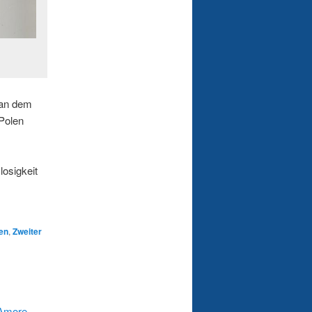
 an dem
 Polen
osigkeit
en
,
Zweiter
 Amore