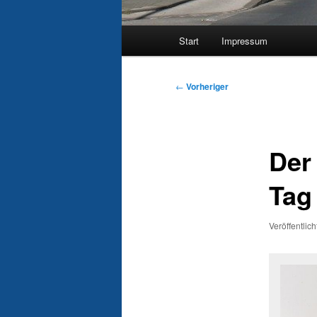
Hauptmenü
Start
Impressum
Beitragsnavigation
←
Vorheriger
Der
Tag
Veröffentlic