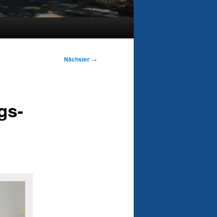
Nächster
→
gs-