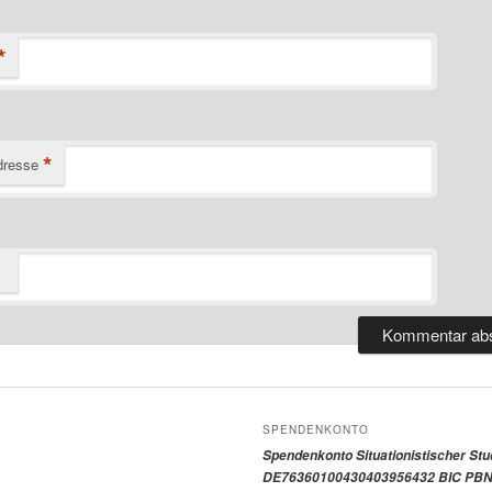
*
*
dresse
SPENDENKONTO
Spendenkonto Situationistischer St
DE76360100430403956432 BIC PBN