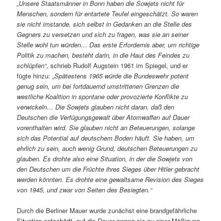
„Unsere Staatsmänner in Bonn haben die Sowjets nicht für
Menschen, sondern für entartete Teufel eingeschätzt. So waren
sie nicht imstande, sich selbst in Gedanken an die Stelle des
Gegners zu versetzen und sich zu fragen, was sie an seiner
Stelle wohl tun würden… Das erste Erfordernis aber, um richtige
Politik zu machen, besteht darin, in die Haut des Feindes zu
schlüpfen“
, schrieb Rudolf Augstein 1961 im Spiegel, und er
fügte hinzu:
„Spätestens 1965 würde die Bundeswehr potent
genug sein, um bei fortdauernd umstrittenen Grenzen die
westliche Koalition in spontane oder provozierte Konflikte zu
verwickeln… Die Sowjets glauben nicht daran, daß den
Deutschen die Verfügungsgewalt über Atomwaffen auf Dauer
vorenthalten wird. Sie glauben nicht an Beteuerungen, solange
sich das Potential auf deutschem Boden häuft. Sie haben, um
ehrlich zu sein, auch wenig Grund, deutschen Beteuerungen zu
glauben. Es drohte also eine Situation, in der die Sowjets von
den Deutschen um die Früchte ihres Sieges über Hitler gebracht
werden könnten. Es drohte eine gewaltsame Revision des Sieges
von 1945, und zwar von Seiten des Besiegten.“
Durch die Berliner Mauer wurde zunächst eine brandgefährliche
Situation entschärft, auf die Dauer zwang sie zu einer Mäßigung