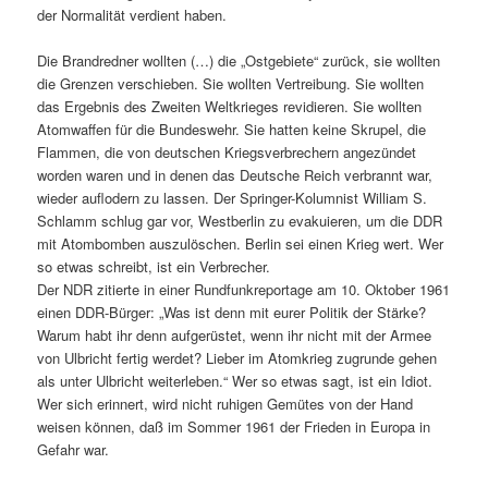
der Normalität verdient haben.
Die Brandredner wollten (…) die „Ostgebiete“ zurück, sie wollten
die Grenzen verschieben. Sie wollten Vertreibung. Sie wollten
das Ergebnis des Zweiten Weltkrieges revidieren. Sie wollten
Atomwaffen für die Bundeswehr. Sie hatten keine Skrupel, die
Flammen, die von deutschen Kriegsverbrechern angezündet
worden waren und in denen das Deutsche Reich verbrannt war,
wieder auflodern zu lassen. Der Springer-Kolumnist William S.
Schlamm schlug gar vor, Westberlin zu evakuieren, um die DDR
mit Atombomben auszulöschen. Berlin sei einen Krieg wert. Wer
so etwas schreibt, ist ein Verbrecher.
Der NDR zitierte in einer Rundfunkreportage am 10. Oktober 1961
einen DDR-Bürger: „Was ist denn mit eurer Politik der Stärke?
Warum habt ihr denn aufgerüstet, wenn ihr nicht mit der Armee
von Ulbricht fertig werdet? Lieber im Atomkrieg zugrunde gehen
als unter Ulbricht weiterleben.“ Wer so etwas sagt, ist ein Idiot.
Wer sich erinnert, wird nicht ruhigen Gemütes von der Hand
weisen können, daß im Sommer 1961 der Frieden in Europa in
Gefahr war.