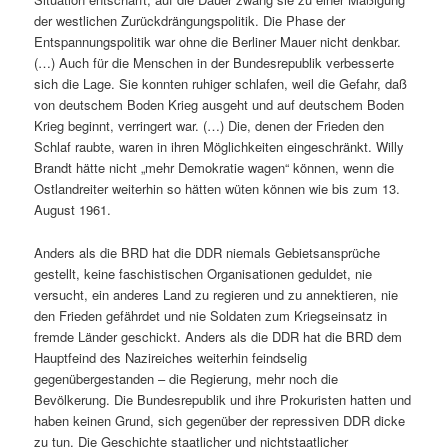
der westlichen Zurückdrängungspolitik. Die Phase der
Entspannungspolitik war ohne die Berliner Mauer nicht denkbar.
(…) Auch für die Menschen in der Bundesrepublik verbesserte
sich die Lage. Sie konnten ruhiger schlafen, weil die Gefahr, daß
von deutschem Boden Krieg ausgeht und auf deutschem Boden
Krieg beginnt, verringert war. (…) Die, denen der Frieden den
Schlaf raubte, waren in ihren Möglichkeiten eingeschränkt. Willy
Brandt hätte nicht „mehr Demokratie wagen“ können, wenn die
Ostlandreiter weiterhin so hätten wüten können wie bis zum 13.
August 1961.
Anders als die BRD hat die DDR niemals Gebietsansprüche
gestellt, keine faschistischen Organisationen geduldet, nie
versucht, ein anderes Land zu regieren und zu annektieren, nie
den Frieden gefährdet und nie Soldaten zum Kriegseinsatz in
fremde Länder geschickt. Anders als die DDR hat die BRD dem
Hauptfeind des Nazireiches weiterhin feindselig
gegenübergestanden – die Regierung, mehr noch die
Bevölkerung. Die Bundesrepublik und ihre Prokuristen hatten und
haben keinen Grund, sich gegenüber der repressiven DDR dicke
zu tun. Die Geschichte staatlicher und nichtstaatlicher