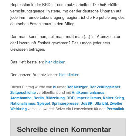
Repression in der BRD ist noch aufzuarbeiten. Die haßerfüllte,
vernichtungsgierige Hysterie, mit der der deutsche Untertan auf
jede ihm fremde Lebensregung reagiert, ist die Perpetuierung des
deutschen Faschismus in den Alltag.
Darf man, kann man, soll man, muß man (…) im Atomzeitalter
der Unvernunft Freiheit gewähren? Dazu möge jeder sein
Gewissen befragen.
Das Heft bestellen:
hier klicken
.
Den ganzen Aufsatz lesen:
hier klicken
.
Dieser Eintrag wurde von
hl
unter
Der Metzger
,
Der Zeitungsleser
,
Zeitgeschichte
veröffentlicht und mit
Antikommunismus
,
Atombombe
,
Berlin
,
Bildzeitung
,
DDR
,
Imperialismus
,
Kalter Krieg
,
Nationalismus
,
Spiegel
,
Springerpresse
,
UdsSR
,
Ulbricht
,
Zweiter
Weltkrieg
verschlagwortet. Setze ein Lesezeichen für den
Permalink
.
Schreibe einen Kommentar