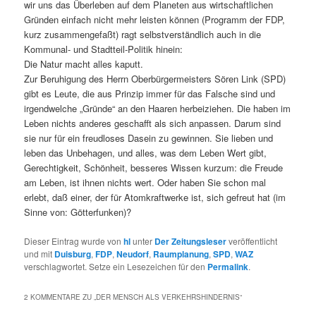
wir uns das Überleben auf dem Planeten aus wirtschaftlichen
Gründen einfach nicht mehr leisten können (Programm der FDP,
kurz zusammengefaßt) ragt selbstverständlich auch in die
Kommunal- und Stadtteil-Politik hinein:
Die Natur macht alles kaputt.
Zur Beruhigung des Herrn Oberbürgermeisters Sören Link (SPD)
gibt es Leute, die aus Prinzip immer für das Falsche sind und
irgendwelche „Gründe“ an den Haaren herbeiziehen. Die haben im
Leben nichts anderes geschafft als sich anpassen. Darum sind
sie nur für ein freudloses Dasein zu gewinnen. Sie lieben und
leben das Unbehagen, und alles, was dem Leben Wert gibt,
Gerechtigkeit, Schönheit, besseres Wissen kurzum: die Freude
am Leben, ist ihnen nichts wert. Oder haben Sie schon mal
erlebt, daß einer, der für Atomkraftwerke ist, sich gefreut hat (im
Sinne von: Götterfunken)?
Dieser Eintrag wurde von
hl
unter
Der Zeitungsleser
veröffentlicht
und mit
Duisburg
,
FDP
,
Neudorf
,
Raumplanung
,
SPD
,
WAZ
verschlagwortet. Setze ein Lesezeichen für den
Permalink
.
2 KOMMENTARE ZU „
DER MENSCH ALS VERKEHRSHINDERNIS
“