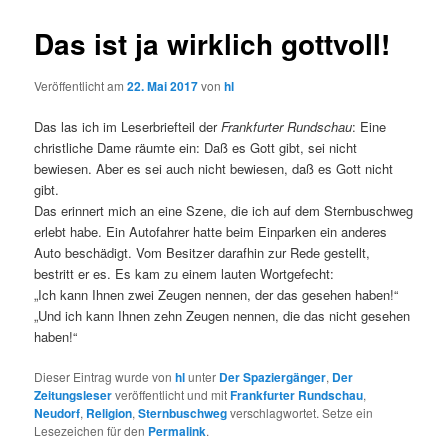
Das ist ja wirklich gottvoll!
Veröffentlicht am
22. Mai 2017
von
hl
Das las ich im Leserbriefteil der
Frankfurter Rundschau
: Eine
christliche Dame räumte ein: Daß es Gott gibt, sei nicht
bewiesen. Aber es sei auch nicht bewiesen, daß es Gott nicht
gibt.
Das erinnert mich an eine Szene, die ich auf dem Sternbuschweg
erlebt habe. Ein Autofahrer hatte beim Einparken ein anderes
Auto beschädigt. Vom Besitzer darafhin zur Rede gestellt,
bestritt er es. Es kam zu einem lauten Wortgefecht:
„Ich kann Ihnen zwei Zeugen nennen, der das gesehen haben!“
„Und ich kann Ihnen zehn Zeugen nennen, die das nicht gesehen
haben!“
Dieser Eintrag wurde von
hl
unter
Der Spaziergänger
,
Der
Zeitungsleser
veröffentlicht und mit
Frankfurter Rundschau
,
Neudorf
,
Religion
,
Sternbuschweg
verschlagwortet. Setze ein
Lesezeichen für den
Permalink
.