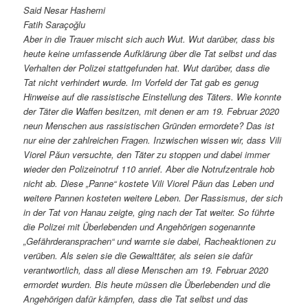
Said Nesar Hashemi
Fatih Saraçoğlu
Aber in die Trauer mischt sich auch Wut. Wut darüber, dass bis
heute keine umfassende Aufklärung über die Tat selbst und das
Verhalten der Polizei stattgefunden hat. Wut darüber, dass die
Tat nicht verhindert wurde. Im Vorfeld der Tat gab es genug
Hinweise auf die rassistische Einstellung des Täters. Wie konnte
der Täter die Waffen besitzen, mit denen er am 19. Februar 2020
neun Menschen aus rassistischen Gründen ermordete? Das ist
nur eine der zahlreichen Fragen. Inzwischen wissen wir, dass Vili
Viorel Păun versuchte, den Täter zu stoppen und dabei immer
wieder den Polizeinotruf 110 anrief. Aber die Notrufzentrale hob
nicht ab. Diese „Panne“ kostete Vili Viorel Păun das Leben und
weitere Pannen kosteten weitere Leben. Der Rassismus, der sich
in der Tat von Hanau zeigte, ging nach der Tat weiter. So führte
die Polizei mit Überlebenden und Angehörigen sogenannte
„Gefährderansprachen“ und warnte sie dabei, Racheaktionen zu
verüben. Als seien sie die Gewalttäter, als seien sie dafür
verantwortlich, dass all diese Menschen am 19. Februar 2020
ermordet wurden. Bis heute müssen die Überlebenden und die
Angehörigen dafür kämpfen, dass die Tat selbst und das