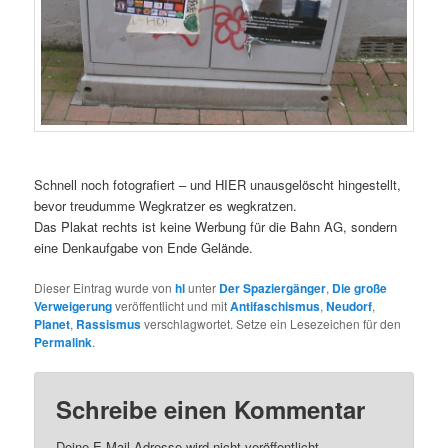
Schnell noch fotografiert – und HIER unausgelöscht hingestellt,
bevor treudumme Wegkratzer es wegkratzen.
Das Plakat rechts ist keine Werbung für die Bahn AG, sondern
eine Denkaufgabe von Ende Gelände.
Dieser Eintrag wurde von
hl
unter
Der Spaziergänger
,
Die große
Verweigerung
veröffentlicht und mit
Antifaschismus
,
Neudorf
,
Planet
,
Rassismus
verschlagwortet. Setze ein Lesezeichen für den
Permalink
.
Schreibe einen Kommentar
Deine E-Mail-Adresse wird nicht veröffentlicht.