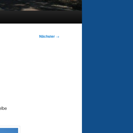
Nächster
→
elbe