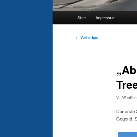
Hauptmenü
Start
Impressum
Beitragsnavigation
←
Vorheriger
„Ab
Tre
Veröffentlic
Der erste
Gegend. S