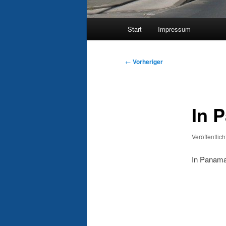
Hauptmenü
Start
Impressum
Beitragsnavigation
←
Vorheriger
In 
Veröffentlic
In Panama