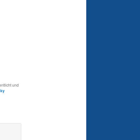
entlicht und
sky