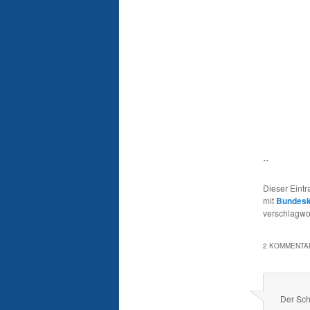
..
Dieser Eint
mit
Bundesk
verschlagwor
2 KOMMENTAR
Der Sch