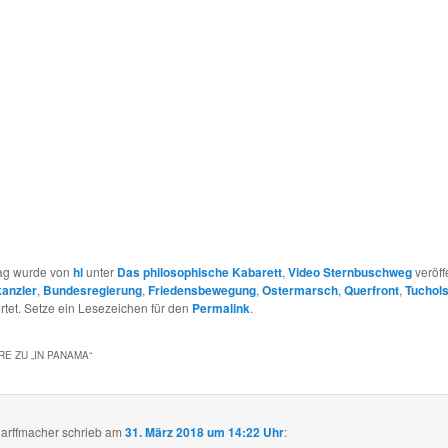
rag wurde von
hl
unter
Das philosophische Kabarett
,
Video Sternbuschweg
veröff
anzler
,
Bundesregierung
,
Friedensbewegung
,
Ostermarsch
,
Querfront
,
Tuchol
tet. Setze ein Lesezeichen für den
Permalink
.
E ZU „
IN PANAMA
“
arffmacher
schrieb
am
31. März 2018 um 14:22 Uhr
: