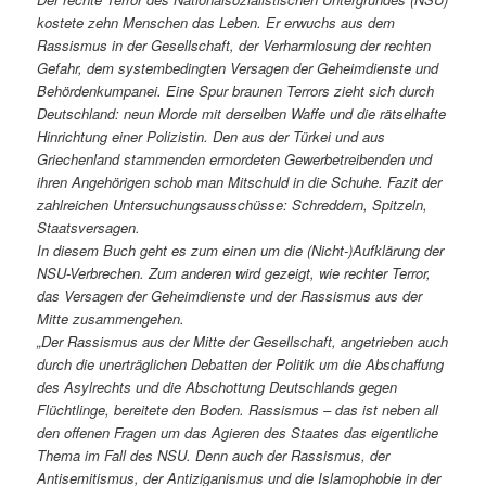
kostete zehn Menschen das Leben. Er erwuchs aus dem
Rassismus in der Gesellschaft, der Verharmlosung der rechten
Gefahr, dem systembedingten Versagen der Geheimdienste und
Behördenkumpanei. Eine Spur braunen Terrors zieht sich durch
Deutschland: neun Morde mit derselben Waffe und die rätselhafte
Hinrichtung einer Polizistin. Den aus der Türkei und aus
Griechenland stammenden ermordeten Gewerbetreibenden und
ihren Angehörigen schob man Mitschuld in die Schuhe. Fazit der
zahlreichen Untersuchungsausschüsse: Schreddern, Spitzeln,
Staatsversagen.
In diesem Buch geht es zum einen um die (Nicht-)Aufklärung der
NSU-Verbrechen. Zum anderen wird gezeigt, wie rechter Terror,
das Versagen der Geheimdienste und der Rassismus aus der
Mitte zusammengehen.
„Der Rassismus aus der Mitte der Gesellschaft, angetrieben auch
durch die unerträglichen Debatten der Politik um die Abschaffung
des Asylrechts und die Abschottung Deutschlands gegen
Flüchtlinge, bereitete den Boden. Rassismus – das ist neben all
den offenen Fragen um das Agieren des Staates das eigentliche
Thema im Fall des NSU. Denn auch der Rassismus, der
Antisemitismus, der Antiziganismus und die Islamophobie in der