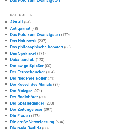
Das Foto zum Zwanzigsten
KATEGORIEN
Aktuell
(84)
Antiquariat
(48)
Das Foto zum Zwanzigsten
(170)
Das Naturwerk
(237)
Das philosophische Kabarett
(85)
Das Spektakel
(171)
Debattierclub
(123)
Der ewige Spießer
(90)
Der Fernsehgucker
(104)
Der fliegende Koffer
(71)
Der Kessel des Monats
(87)
Der Metzger
(274)
Der Radiohörer
(80)
Der Spaziergänger
(233)
Der Zeitungsleser
(397)
Die Frauen
(178)
Die große Verweigerung
(604)
Die reale Realität
(60)