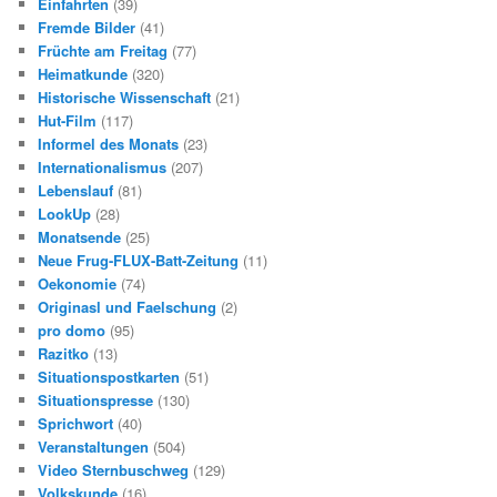
Einfahrten
(39)
Fremde Bilder
(41)
Früchte am Freitag
(77)
Heimatkunde
(320)
Historische Wissenschaft
(21)
Hut-Film
(117)
Informel des Monats
(23)
Internationalismus
(207)
Lebenslauf
(81)
LookUp
(28)
Monatsende
(25)
Neue Frug-FLUX-Batt-Zeitung
(11)
Oekonomie
(74)
Originasl und Faelschung
(2)
pro domo
(95)
Razitko
(13)
Situationspostkarten
(51)
Situationspresse
(130)
Sprichwort
(40)
Veranstaltungen
(504)
Video Sternbuschweg
(129)
Volkskunde
(16)