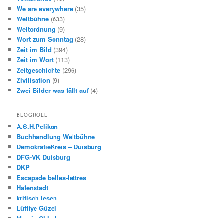
We are everywhere
(35)
Weltbühne
(633)
Weltordnung
(9)
Wort zum Sonntag
(28)
Zeit im Bild
(394)
Zeit im Wort
(113)
Zeitgeschichte
(296)
Zivilisation
(9)
Zwei Bilder was fällt auf
(4)
BLOGROLL
A.S.H.Pelikan
Buchhandlung Weltbühne
DemokratieKreis – Duisburg
DFG-VK Duisburg
DKP
Escapade belles-lettres
Hafenstadt
kritisch lesen
Lütfiye Güzel