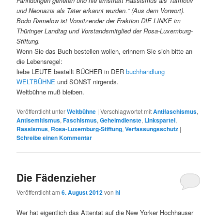
Fahndungen gerieten und nie ernsthaft Rassismus als Tatmotiv
und Neonazis als Täter erkannt wurden.“ (Aus dem Vorwort).
Bodo Ramelow ist Vorsitzender der Fraktion DIE LINKE im
Thüringer Landtag und Vorstandsmitglied der Rosa-Luxemburg-
Stiftung.
Wenn Sie das Buch bestellen wollen, erinnern Sie sich bitte an
die Lebensregel:
liebe LEUTE bestellt BÜCHER in DER
buchhandlung
WELTBÜHNE
und SONST nirgends.
Weltbühne muß bleiben.
Veröffentlicht unter
Weltbühne
|
Verschlagwortet mit
Antifaschismus
,
Antisemitismus
,
Faschismus
,
Geheimdienste
,
Linkspartei
,
Rassismus
,
Rosa-Luxemburg-Stiftung
,
Verfassungsschutz
|
Schreibe einen Kommentar
Die Fädenzieher
Veröffentlicht am
6. August 2012
von
hl
Wer hat eigentlich das Attentat auf die New Yorker Hochhäuser