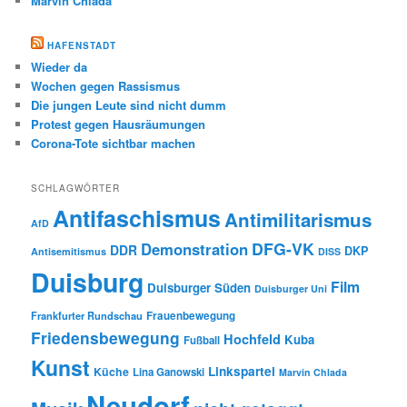
Marvin Chlada
HAFENSTADT
Wieder da
Wochen gegen Rassismus
Die jungen Leute sind nicht dumm
Protest gegen Hausräumungen
Corona-Tote sichtbar machen
SCHLAGWÖRTER
Antifaschismus
Antimilitarismus
AfD
DFG-VK
Demonstration
DDR
DKP
Antisemitismus
DISS
Duisburg
Film
Duisburger Süden
Duisburger Uni
Frauenbewegung
Frankfurter Rundschau
Friedensbewegung
Hochfeld
Kuba
Fußball
Kunst
Linkspartei
Küche
Lina Ganowski
Marvin Chlada
Neudorf