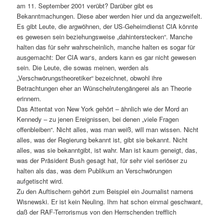
am 11. September 2001 verübt? Darüber gibt es
Bekanntmachungen. Diese aber werden hier und da angezweifelt.
Es gibt Leute, die argwöhnen, der US-Geheimdienst CIA könnte
es gewesen sein beziehungsweise „dahinterstecken“. Manche
halten das für sehr wahrscheinlich, manche halten es sogar für
ausgemacht: Der CIA war‘s, anders kann es gar nicht gewesen
sein. Die Leute, die sowas meinen, werden als
„Verschwörungstheoretiker“ bezeichnet, obwohl ihre
Betrachtungen eher an Wünschelrutengängerei als an Theorie
erinnern.
Das Attentat von New York gehört – ähnlich wie der Mord an
Kennedy – zu jenen Ereignissen, bei denen „viele Fragen
offenbleiben“. Nicht alles, was man weiß, will man wissen. Nicht
alles, was der Regierung bekannt ist, gibt sie bekannt. Nicht
alles, was sie bekanntgibt, ist wahr. Man ist kaum geneigt, das,
was der Präsident Bush gesagt hat, für sehr viel seriöser zu
halten als das, was dem Publikum an Verschwörungen
aufgetischt wird.
Zu den Auftischern gehört zum Beispiel ein Journalist namens
Wisnewski. Er ist kein Neuling. Ihm hat schon einmal geschwant,
daß der RAF-Terrorismus von den Herrschenden trefflich