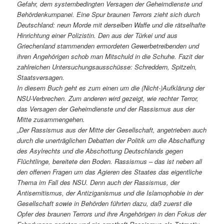
Gefahr, dem systembedingten Versagen der Geheimdienste und
Behördenkumpanei. Eine Spur braunen Terrors zieht sich durch
Deutschland: neun Morde mit derselben Waffe und die rätselhafte
Hinrichtung einer Polizistin. Den aus der Türkei und aus
Griechenland stammenden ermordeten Gewerbetreibenden und
ihren Angehörigen schob man Mitschuld in die Schuhe. Fazit der
zahlreichen Untersuchungsausschüsse: Schreddern, Spitzeln,
Staatsversagen.
In diesem Buch geht es zum einen um die (Nicht-)Aufklärung der
NSU-Verbrechen. Zum anderen wird gezeigt, wie rechter Terror,
das Versagen der Geheimdienste und der Rassismus aus der
Mitte zusammengehen.
„Der Rassismus aus der Mitte der Gesellschaft, angetrieben auch
durch die unerträglichen Debatten der Politik um die Abschaffung
des Asylrechts und die Abschottung Deutschlands gegen
Flüchtlinge, bereitete den Boden. Rassismus – das ist neben all
den offenen Fragen um das Agieren des Staates das eigentliche
Thema im Fall des NSU. Denn auch der Rassismus, der
Antisemitismus, der Antiziganismus und die Islamophobie in der
Gesellschaft sowie in Behörden führten dazu, daß zuerst die
Opfer des braunen Terrors und ihre Angehörigen in den Fokus der