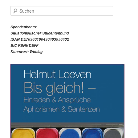
S
u
c
h
Spendenkonto:
e
Situationistischer Studentenbund
n
IBAN DE76360100430403956432
BIC PBNKDEFF
Kennwort: Weblog