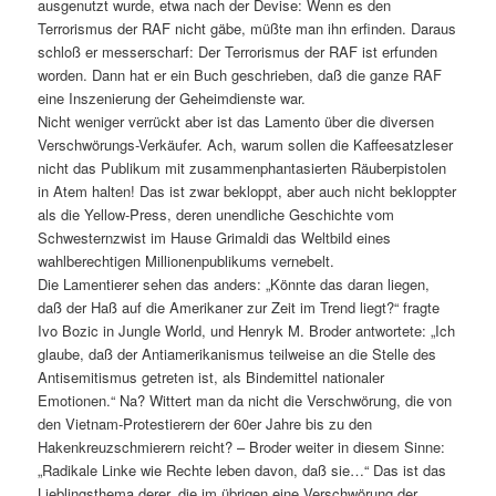
ausgenutzt wurde, etwa nach der Devise: Wenn es den
Terrorismus der RAF nicht gäbe, müßte man ihn erfinden. Daraus
schloß er messerscharf: Der Terrorismus der RAF ist erfunden
worden. Dann hat er ein Buch geschrieben, daß die ganze RAF
eine Inszenierung der Geheimdienste war.
Nicht weniger verrückt aber ist das Lamento über die diversen
Verschwörungs-Verkäufer. Ach, warum sollen die Kaffeesatzleser
nicht das Publikum mit zusammenphantasierten Räuberpistolen
in Atem halten! Das ist zwar bekloppt, aber auch nicht bekloppter
als die Yellow-Press, deren unendliche Geschichte vom
Schwesternzwist im Hause Grimaldi das Weltbild eines
wahlberechtigen Millionenpublikums vernebelt.
Die Lamentierer sehen das anders: „Könnte das daran liegen,
daß der Haß auf die Amerikaner zur Zeit im Trend liegt?“ fragte
Ivo Bozic in Jungle World, und Henryk M. Broder antwortete: „Ich
glaube, daß der Antiamerikanismus teilweise an die Stelle des
Antisemitismus getreten ist, als Bindemittel nationaler
Emotionen.“ Na? Wittert man da nicht die Verschwörung, die von
den Vietnam-Protestierern der 60er Jahre bis zu den
Hakenkreuzschmierern reicht? – Broder weiter in diesem Sinne:
„Radikale Linke wie Rechte leben davon, daß sie…“ Das ist das
Lieblingsthema derer, die im übrigen eine Verschwörung der