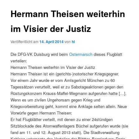
Hermann Theisen weiterhin
im Visier der Justiz
Veröffentlicht am
14. April 2014
von
hl
Die DFG-VK Duisburg wird beim
Ostermarsch
dieses Flugblatt
verteilen:
Hermann Theisen weiterhin im Visier der Justiz
Hermann Theisen ist ein (gerichts-)notorischer Kriegsgegner.
Vor einem Jahr wurde er vom Amtsgericht München zu 60
Tagessätzen verurteilt, weil er zu Sabotageaktionen gegen den
Rüstungskonzern Krauss-Maffei-Wegmann aufgerufen hatte […].
Wenn es um zivilen Ungehorsam gegen Krieg und
Kriegsvorbereitung geht, kommt eine Anklage selten allein. Neue
Vorwürfe gegen Hermann Theisen:
Er hat Flugblätter verteilt, mit denen zu einer 24stündgen
Sitzblockade des Atomwaffenlagers Büchel aufgerufen wurde (sie
fand am 11. und 12. August 2013 statt). Die Stadtverwaltung
Koblenz untersagte das Verteilen der Blätter. Begründung: Darin