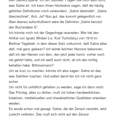
was Satire ist. Ich kann Ihnen höchstens sagen, daß die häufig
gehörten Definitionen mich verwundern. „Satire übertreibt“, „Satire
überzeichnet“. Ach. Ja? Nun gut, das kommt gelegentlich vor.
Aber ebenso aufschlußreich wäre die Definition „Satire benutzt
den Buchstaben E“.
Ich könnte mich mit der Gegenfrage rausreden: Wer hat den
Artikel von Ignatz Wrobel (i.e. Kurt Tucholsky) von 1919 im
Berliner Tageblatt, in dem dieser Satz vorkommt, daß Satire alles
darf, mal ganz gelesen? Ich würde leichten Herzens bekennen,
daß ich den Namen von dem, den jetzt jeder kennt, vorher noch
nie gehört hatte, und ich weiß auch nicht, ob ich den richtig
behalten habe. Böhmermann?
Um es kurz zu machen, könnte ich also sagen: Satire ist das,
was Satiriker machen. Und selbst damit bin ich mir nicht ganz
sicher.
Um nicht für unhöflich gehalten zu werden, sage ich dann noch:
Das Privileg, alles zu dürfen, muß mit hohen handwerklichen,
kreativen, intellektuellen und charakterlichen Qualitäten erworben
werden.
Es wurde schon mal gesagt: Satire, die der Zensor versteht, wird
zurecht verboten. Das muß sich nicht auf den Zensor