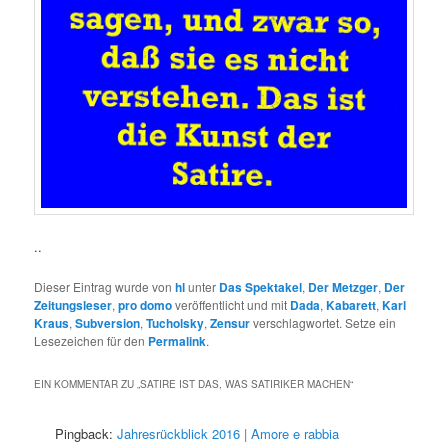
..
Dieser Eintrag wurde von
hl
unter
Das Spektakel
,
Der Metzger
,
Der
Zeitungsleser
,
pro domo
veröffentlicht und mit
Dada
,
Kabarett
,
Karl
Kraus
,
Subversion
,
Tucholsky
,
Zensur
verschlagwortet. Setze ein
Lesezeichen für den
Permalink
.
EIN KOMMENTAR ZU „
SATIRE IST DAS, WAS SATIRIKER MACHEN
“
Pingback:
Jahresrückblick 2016 | Amore e rabbia