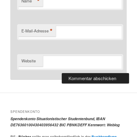
*
Name
*
E-Mail-Adresse
Website
SPENDENKONTO
Spendenkonto Situationistischer Studentenbund, IBAN
DE76360100430403956432 BIC PBNKDEFF Kennwort: Weblog
P.S.:
Bücher
sollte man selbstverständlich in der
Buchhandlung