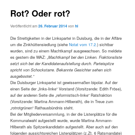
Rot? Oder rot?
Veröffentlicht am
26. Februar 2014
von
hl
Die Streitigkeiten in der Linkspartei in Duisburg, die in der Affäre
um die Zinkhüttensiedlung (siehe
Notat vom 17.2.
) sichtbar
wurden, sind zu einem Machtkampf ausgewachsen. So meldete
es gestern die WAZ:
„Machtkampf bei den Linken. Fraktionsliste
setzt sich bei der Kandidatenaufstellung durch. Parteispitze
spricht von Schockstarre. Bekannte Gesichter sehen sich
ausgebootet.“
Die Duisburger Linkspartei ist gewissermaßen bipolar. Auf der
einen Seite der „links-linke“ Vorstand (Vorsitzende: Edith Fröse),
auf der anderen Seite die „reformistisch-linke“ Ratsfraktion
(Vorsitzende: Martina Ammann-Hilberath), die in Treue zum
„rotrotgrünen“ Rathausbündnis steht.
Bei der Mitgliederversammlung, in der die Listenplätze für die
Kommunalwahl aufgestellt wurde, wurde Martina Ammann-
Hilberath als Spitzenkandidatin aufgestellt. Aber auch auf den
folgenden aussichtsreichen Listenplätzen (z.Zt. 6 Ratsmandate)