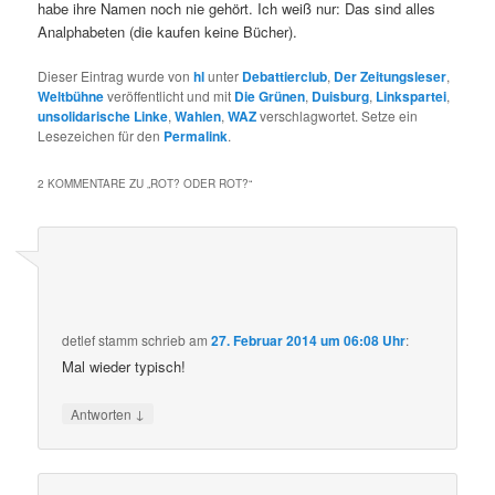
habe ihre Namen noch nie gehört. Ich weiß nur: Das sind alles
Analphabeten (die kaufen keine Bücher).
Dieser Eintrag wurde von
hl
unter
Debattierclub
,
Der Zeitungsleser
,
Weltbühne
veröffentlicht und mit
Die Grünen
,
Duisburg
,
Linkspartei
,
unsolidarische Linke
,
Wahlen
,
WAZ
verschlagwortet. Setze ein
Lesezeichen für den
Permalink
.
2 KOMMENTARE ZU „
ROT? ODER ROT?
“
detlef stamm
schrieb
am
27. Februar 2014 um 06:08 Uhr
:
Mal wieder typisch!
↓
Antworten