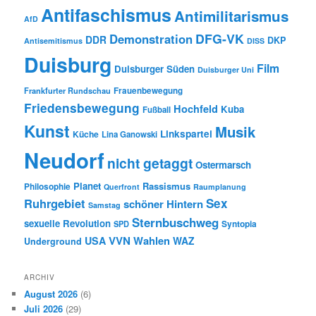
Antifaschismus
Antimilitarismus
AfD
DFG-VK
Demonstration
DDR
DKP
Antisemitismus
DISS
Duisburg
Film
Duisburger Süden
Duisburger Uni
Frauenbewegung
Frankfurter Rundschau
Friedensbewegung
Hochfeld
Kuba
Fußball
Kunst
Musik
Linkspartei
Küche
Lina Ganowski
Neudorf
nicht getaggt
Ostermarsch
Planet
Rassismus
Philosophie
Querfront
Raumplanung
Ruhrgebiet
Sex
schöner Hintern
Samstag
Sternbuschweg
sexuelle Revolution
Syntopia
SPD
VVN
Wahlen
USA
WAZ
Underground
ARCHIV
August 2026
(6)
Juli 2026
(29)