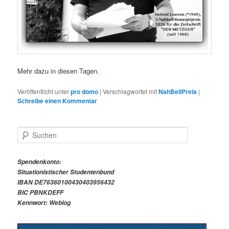
Mehr dazu in diesen Tagen.
Veröffentlicht unter
pro domo
|
Verschlagwortet mit
NahBellPreis
|
Schreibe einen Kommentar
S
u
c
h
Spendenkonto:
e
Situationistischer Studentenbund
n
IBAN DE76360100430403956432
BIC PBNKDEFF
Kennwort: Weblog