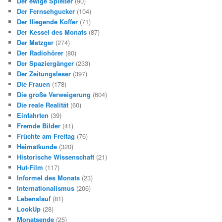
Der ewige Spießer
(90)
Der Fernsehgucker
(104)
Der fliegende Koffer
(71)
Der Kessel des Monats
(87)
Der Metzger
(274)
Der Radiohörer
(80)
Der Spaziergänger
(233)
Der Zeitungsleser
(397)
Die Frauen
(178)
Die große Verweigerung
(604)
Die reale Realität
(60)
Einfahrten
(39)
Fremde Bilder
(41)
Früchte am Freitag
(76)
Heimatkunde
(320)
Historische Wissenschaft
(21)
Hut-Film
(117)
Informel des Monats
(23)
Internationalismus
(206)
Lebenslauf
(81)
LookUp
(28)
Monatsende
(25)