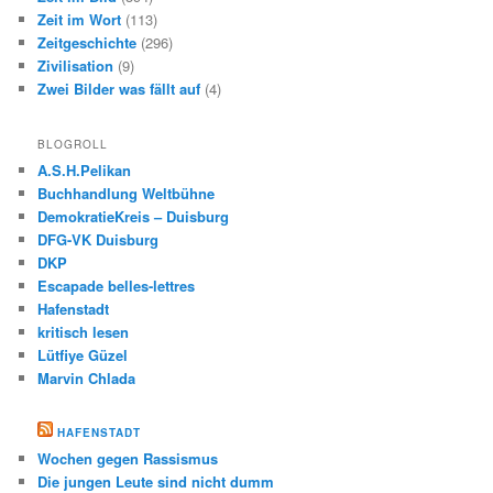
Zeit im Wort
(113)
Zeitgeschichte
(296)
Zivilisation
(9)
Zwei Bilder was fällt auf
(4)
BLOGROLL
A.S.H.Pelikan
Buchhandlung Weltbühne
DemokratieKreis – Duisburg
DFG-VK Duisburg
DKP
Escapade belles-lettres
Hafenstadt
kritisch lesen
Lütfiye Güzel
Marvin Chlada
HAFENSTADT
Wochen gegen Rassismus
Die jungen Leute sind nicht dumm