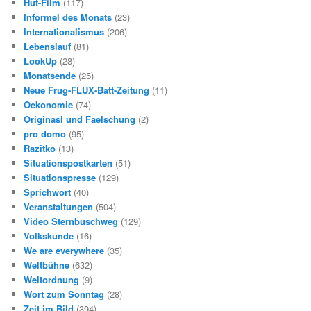
Hut-Film
(117)
Informel des Monats
(23)
Internationalismus
(206)
Lebenslauf
(81)
LookUp
(28)
Monatsende
(25)
Neue Frug-FLUX-Batt-Zeitung
(11)
Oekonomie
(74)
Originasl und Faelschung
(2)
pro domo
(95)
Razitko
(13)
Situationspostkarten
(51)
Situationspresse
(129)
Sprichwort
(40)
Veranstaltungen
(504)
Video Sternbuschweg
(129)
Volkskunde
(16)
We are everywhere
(35)
Weltbühne
(632)
Weltordnung
(9)
Wort zum Sonntag
(28)
Zeit im Bild
(394)