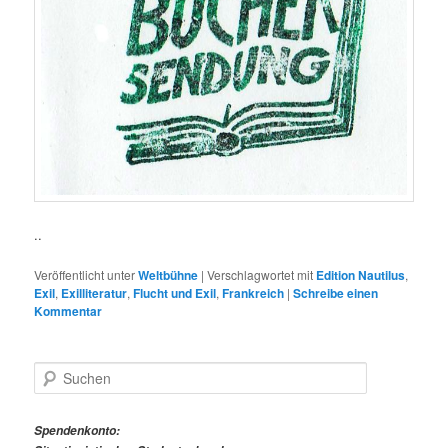
..
Veröffentlicht unter
Weltbühne
|
Verschlagwortet mit
Edition Nautilus
,
Exil
,
Exilliteratur
,
Flucht und Exil
,
Frankreich
|
Schreibe einen
Kommentar
S
u
c
h
Spendenkonto:
e