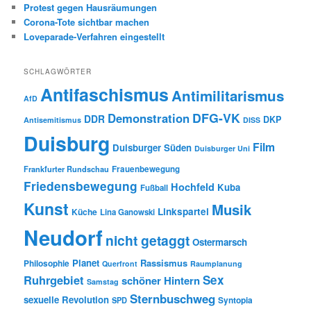
Protest gegen Hausräumungen
Corona-Tote sichtbar machen
Loveparade-Verfahren eingestellt
SCHLAGWÖRTER
Antifaschismus
Antimilitarismus
AfD
DFG-VK
Demonstration
DDR
DKP
Antisemitismus
DISS
Duisburg
Film
Duisburger Süden
Duisburger Uni
Frauenbewegung
Frankfurter Rundschau
Friedensbewegung
Hochfeld
Kuba
Fußball
Kunst
Musik
Linkspartei
Küche
Lina Ganowski
Neudorf
nicht getaggt
Ostermarsch
Planet
Rassismus
Philosophie
Querfront
Raumplanung
Ruhrgebiet
Sex
schöner Hintern
Samstag
Sternbuschweg
sexuelle Revolution
Syntopia
SPD