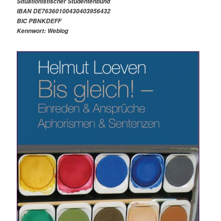
Situationistischer Studentenbund
n
IBAN DE76360100430403956432
BIC PBNKDEFF
Kennwort: Weblog