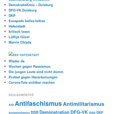
DemokratieKreis – Duisburg
DFG-VK Duisburg
DKP
Escapade belles-lettres
Hafenstadt
kritisch lesen
Lütfiye Güzel
Marvin Chlada
HAFENSTADT
Wieder da
Wochen gegen Rassismus
Die jungen Leute sind nicht dumm
Protest gegen Hausräumungen
Corona-Tote sichtbar machen
SCHLAGWÖRTER
Antifaschismus
Antimilitarismus
AfD
DFG-VK
Demonstration
DDR
DKP
Antisemitismus
DISS