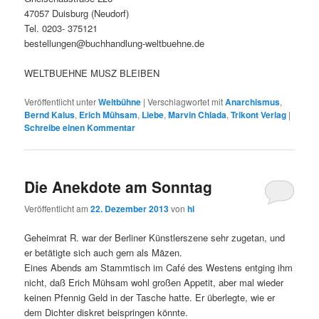
47057 Duisburg (Neudorf)
Tel. 0203- 375121
bestellungen@buchhandlung-weltbuehne.de
WELTBUEHNE MUSZ BLEIBEN
Veröffentlicht unter
Weltbühne
|
Verschlagwortet mit
Anarchismus
,
Bernd Kalus
,
Erich Mühsam
,
Liebe
,
Marvin Chlada
,
Trikont Verlag
|
Schreibe einen Kommentar
Die Anekdote am Sonntag
Veröffentlicht am
22. Dezember 2013
von
hl
Geheimrat R. war der Berliner Künstlerszene sehr zugetan, und
er betätigte sich auch gern als Mäzen.
Eines Abends am Stammtisch im Café des Westens entging ihm
nicht, daß Erich Mühsam wohl großen Appetit, aber mal wieder
keinen Pfennig Geld in der Tasche hatte. Er überlegte, wie er
dem Dichter diskret beispringen könnte.