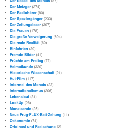
Der Kessel des Monats
(87)
Der Metzger
(274)
Der Radiohörer
(80)
Der Spaziergänger
(233)
Der Zeitungsleser
(397)
Die Frauen
(178)
Die große Verweigerung
(604)
Die reale Realität
(60)
Einfahrten
(39)
Fremde Bilder
(41)
Früchte am Freitag
(77)
Heimatkunde
(320)
Historische Wissenschaft
(21)
Hut-Film
(117)
Informel des Monats
(23)
Internationalismus
(206)
Lebenslauf
(81)
LookUp
(28)
Monatsende
(25)
Neue Frug-FLUX-Batt-Zeitung
(11)
Oekonomie
(74)
Originasl und Faelschung
(2)