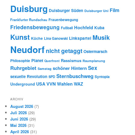
Duisburg
Film
Duisburger Süden
Duisburger Uni
Frauenbewegung
Frankfurter Rundschau
Friedensbewegung
Hochfeld
Kuba
Fußball
Kunst
Musik
Linkspartei
Küche
Lina Ganowski
Neudorf
nicht getaggt
Ostermarsch
Planet
Rassismus
Philosophie
Querfront
Raumplanung
Ruhrgebiet
Sex
schöner Hintern
Samstag
Sternbuschweg
sexuelle Revolution
Syntopia
SPD
VVN
Wahlen
USA
WAZ
Underground
ARCHIV
August 2026
(7)
Juli 2026
(29)
Juni 2026
(29)
Mai 2026
(31)
April 2026
(31)