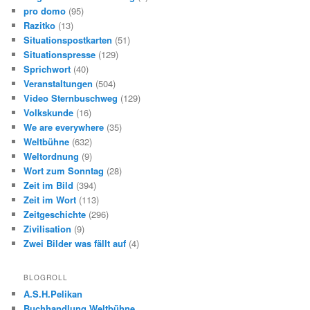
pro domo
(95)
Razitko
(13)
Situationspostkarten
(51)
Situationspresse
(129)
Sprichwort
(40)
Veranstaltungen
(504)
Video Sternbuschweg
(129)
Volkskunde
(16)
We are everywhere
(35)
Weltbühne
(632)
Weltordnung
(9)
Wort zum Sonntag
(28)
Zeit im Bild
(394)
Zeit im Wort
(113)
Zeitgeschichte
(296)
Zivilisation
(9)
Zwei Bilder was fällt auf
(4)
BLOGROLL
A.S.H.Pelikan
Buchhandlung Weltbühne