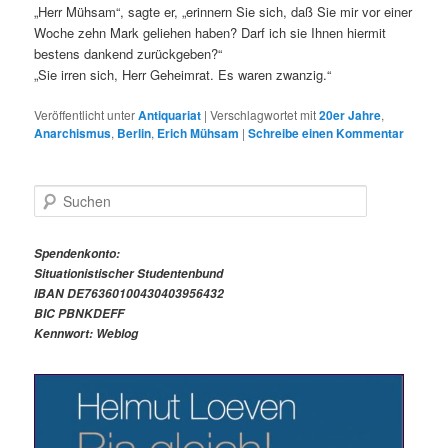
„Herr Mühsam“, sagte er, „erinnern Sie sich, daß Sie mir vor einer
Woche zehn Mark geliehen haben? Darf ich sie Ihnen hiermit
bestens dankend zurückgeben?“
„Sie irren sich, Herr Geheimrat. Es waren zwanzig.“
Veröffentlicht unter
Antiquariat
|
Verschlagwortet mit
20er Jahre
,
Anarchismus
,
Berlin
,
Erich Mühsam
|
Schreibe einen Kommentar
S
u
c
h
Spendenkonto:
e
Situationistischer Studentenbund
n
IBAN DE76360100430403956432
BIC PBNKDEFF
Kennwort: Weblog