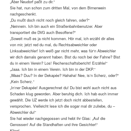
„Aber Neudorf paßt zu dir.“
Sie hat, nun schon zum dritten Mal, von dem Birnenwein
nachgeschenkt.
„Du mußt doch nicht noch gleich fahren, oder?“
„Neinnein. Ich bin auch ein Straßenbahnbenutzer. Aber
transportiert die DVG auch Besoffene?“
„Soweit muß es ja nicht kommen. Hör mal, ich erzähl dir alles
von mir, jetzt red du mal, du Rechtsabweichler oder
Linksabweichler! Ich weiß gar nicht mehr, was für‘n Abweichler
wir dich damals genannt haben. Bist du noch bei der Fahne? Bist
du in einem Verein? Los! Rechenschaftsbericht! Erzähle!“
„Jaaa. Ich bin in einem Verein. Ich bin in der DKP.“
„Waas? Duu? In der Dekapée? Hahaha! Nee, is‘n Scherz, oder?“
„Kein Scherz.“
„In‘ner Dekapée! Ausgerechnet du! Du bist wohl auch nicht aus
Schaden klug geworden. Aber beruhig dich. Ich hab euch immer
gewählt. Die UZ werde ich jetzt doch nicht abbestellen,
versprochen. Vielleicht lese ich die sogar mal dir zuliebe, du –
Abweichler du!“
Sie hat wieder nachgegossen und hebt ihr Glas: „Auf die
Genossen! Auf die Standhaften und ihre Gesichter!“
Kling!