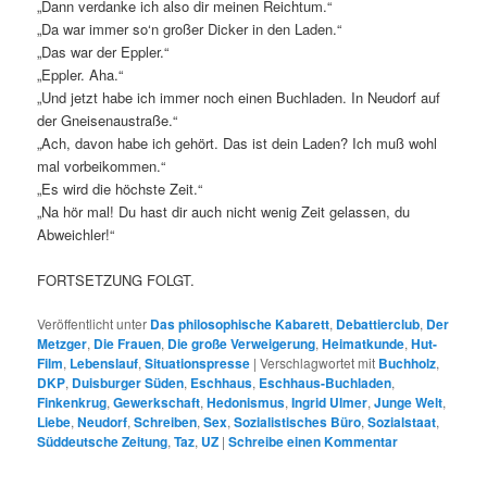
„Dann verdanke ich also dir meinen Reichtum.“
„Da war immer so‘n großer Dicker in den Laden.“
„Das war der Eppler.“
„Eppler. Aha.“
„Und jetzt habe ich immer noch einen Buchladen. In Neudorf auf
der Gneisenaustraße.“
„Ach, davon habe ich gehört. Das ist dein Laden? Ich muß wohl
mal vorbeikommen.“
„Es wird die höchste Zeit.“
„Na hör mal! Du hast dir auch nicht wenig Zeit gelassen, du
Abweichler!“
FORTSETZUNG FOLGT.
Veröffentlicht unter
Das philosophische Kabarett
,
Debattierclub
,
Der
Metzger
,
Die Frauen
,
Die große Verweigerung
,
Heimatkunde
,
Hut-
Film
,
Lebenslauf
,
Situationspresse
|
Verschlagwortet mit
Buchholz
,
DKP
,
Duisburger Süden
,
Eschhaus
,
Eschhaus-Buchladen
,
Finkenkrug
,
Gewerkschaft
,
Hedonismus
,
Ingrid Ulmer
,
Junge Welt
,
Liebe
,
Neudorf
,
Schreiben
,
Sex
,
Sozialistisches Büro
,
Sozialstaat
,
Süddeutsche Zeitung
,
Taz
,
UZ
|
Schreibe einen Kommentar