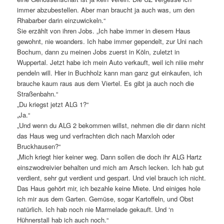
immer abzubestellen. Aber man braucht ja auch was, um den
Rhabarber darin einzuwickeln.“
Sie erzählt von ihren Jobs. „Ich habe immer in diesem Haus
gewohnt, nie woanders. Ich habe immer gependelt, zur Uni nach
Bochum, dann zu meinen Jobs zuerst in Köln, zuletzt in
Wuppertal. Jetzt habe ich mein Auto verkauft, weil ich niiie mehr
pendeln will. Hier in Buchholz kann man ganz gut einkaufen, ich
brauche kaum raus aus dem Viertel. Es gibt ja auch noch die
Straßenbahn.“
„Du kriegst jetzt ALG 1?“
„Ja.“
„Und wenn du ALG 2 bekommen willst, nehmen die dir dann nicht
das Haus weg und verfrachten dich nach Marxloh oder
Bruckhausen?“
„Mich kriegt hier keiner weg. Dann sollen die doch ihr ALG Hartz
einszwodreivier behalten und mich am Arsch lecken. Ich hab gut
verdient, sehr gut verdient und gespart. Und viel brauch ich nicht.
Das Haus gehört mir, ich bezahle keine Miete. Und einiges hole
ich mir aus dem Garten. Gemüse, sogar Kartoffeln, und Obst
natürlich. Ich hab noch nie Marmelade gekauft. Und ‘n
Hühnerstall hab ich auch noch.“