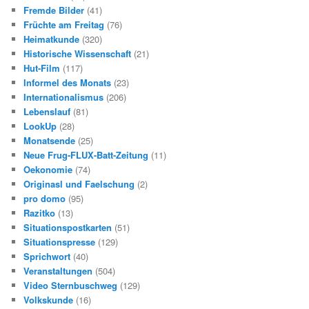
Fremde Bilder
(41)
Früchte am Freitag
(76)
Heimatkunde
(320)
Historische Wissenschaft
(21)
Hut-Film
(117)
Informel des Monats
(23)
Internationalismus
(206)
Lebenslauf
(81)
LookUp
(28)
Monatsende
(25)
Neue Frug-FLUX-Batt-Zeitung
(11)
Oekonomie
(74)
Originasl und Faelschung
(2)
pro domo
(95)
Razitko
(13)
Situationspostkarten
(51)
Situationspresse
(129)
Sprichwort
(40)
Veranstaltungen
(504)
Video Sternbuschweg
(129)
Volkskunde
(16)