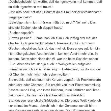
„Dochdochdoch! Ich wußte, daß du irgendwann mal kommst, daß
du dich irgendwann mal traust.“
„Und was bedeutet das? Räumst du auf mit deiner revolutionären
Vergangenheit?“
„Beleidige mich nicht! Für was hältst du mich? Neinnein. Das
sind die Bücher, die ich doppelt habe.“
„Bücher doppelt?“
„Sowas passiert. Einmal hab ich zum Geburtstag drei mal das
gleiche Buch geschenkt gekriegt. Neenee, ich bin nicht vom
Glauben abgefallen, falls du das meinst. Besser gesagt: Ich bin
nicht übergelaufen. Aber ich bin in keinem Verein mehr drin. In
keinem. Nie wieder! Nach der ML war ich beim Sozialistischen
Büro. Aber das hat sich ja auch in Wohlgefallen aufgelöst.
Immerhin war ich zehn Jahre lang im Betriebsrat, bis die von der
IG Chemie mich nicht mehr sehen wollten.“
Sie erzählt, daß sie kaum ein Konzert verpaßt, ob Rockkonzerte
oder Jazz oder Chanson. Sie erzählt von ihrer Plattensammlung
(fast tausend LPs), von ihren Büchern, ihren Lektüren und ihren
Zeitungen: „Die Taz hab ich abbestellt, das Käseblatt.
Stattdessen lese ich die Süddeutsche. Die Junge Welt kaufe ich
nur einmal im Monat, obwohl ich in der Genossenschaft bin –
eine Genossenschaft ist ja kein Verein. Die UZ vergesse ich