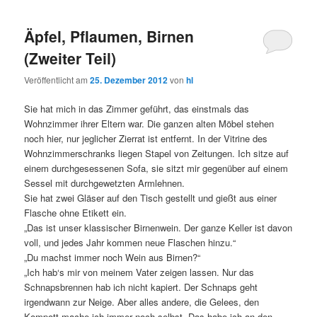
Äpfel, Pflaumen, Birnen
(Zweiter Teil)
Veröffentlicht am
25. Dezember 2012
von
hl
Sie hat mich in das Zimmer geführt, das einstmals das
Wohnzimmer ihrer Eltern war. Die ganzen alten Möbel stehen
noch hier, nur jeglicher Zierrat ist entfernt. In der Vitrine des
Wohnzimmerschranks liegen Stapel von Zeitungen. Ich sitze auf
einem durchgesessenen Sofa, sie sitzt mir gegenüber auf einem
Sessel mit durchgewetzten Armlehnen.
Sie hat zwei Gläser auf den Tisch gestellt und gießt aus einer
Flasche ohne Etikett ein.
„Das ist unser klassischer Birnenwein. Der ganze Keller ist davon
voll, und jedes Jahr kommen neue Flaschen hinzu.“
„Du machst immer noch Wein aus Birnen?“
„Ich hab‘s mir von meinem Vater zeigen lassen. Nur das
Schnapsbrennen hab ich nicht kapiert. Der Schnaps geht
irgendwann zur Neige. Aber alles andere, die Gelees, den
Kompott mache ich immer noch selbst. Das habe ich an den