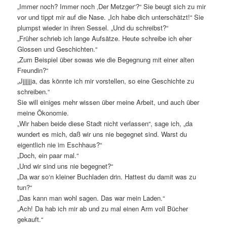
„Immer noch? Immer noch ‚Der Metzger‘?“ Sie beugt sich zu mir
vor und tippt mir auf die Nase. „Ich habe dich unterschätzt!“ Sie
plumpst wieder in ihren Sessel. „Und du schreibst?“
„Früher schrieb ich lange Aufsätze. Heute schreibe ich eher
Glossen und Geschichten.“
„Zum Beispiel über sowas wie die Begegnung mit einer alten
Freundin?“
„Jjjjjjja, das könnte ich mir vorstellen, so eine Geschichte zu
schreiben.“
Sie will einiges mehr wissen über meine Arbeit, und auch über
meine Ökonomie.
„Wir haben beide diese Stadt nicht verlassen“, sage ich, „da
wundert es mich, daß wir uns nie begegnet sind. Warst du
eigentlich nie im Eschhaus?“
„Doch, ein paar mal.“
„Und wir sind uns nie begegnet?“
„Da war so‘n kleiner Buchladen drin. Hattest du damit was zu
tun?“
„Das kann man wohl sagen. Das war mein Laden.“
„Ach! Da hab ich mir ab und zu mal einen Arm voll Bücher
gekauft.“