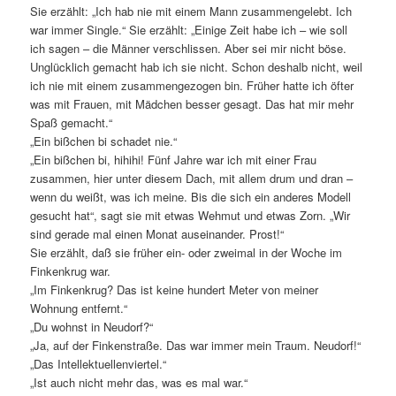
Sie erzählt: „Ich hab nie mit einem Mann zusammengelebt. Ich
war immer Single.“ Sie erzählt: „Einige Zeit habe ich – wie soll
ich sagen – die Männer verschlissen. Aber sei mir nicht böse.
Unglücklich gemacht hab ich sie nicht. Schon deshalb nicht, weil
ich nie mit einem zusammengezogen bin. Früher hatte ich öfter
was mit Frauen, mit Mädchen besser gesagt. Das hat mir mehr
Spaß gemacht.“
„Ein bißchen bi schadet nie.“
„Ein bißchen bi, hihihi! Fünf Jahre war ich mit einer Frau
zusammen, hier unter diesem Dach, mit allem drum und dran –
wenn du weißt, was ich meine. Bis die sich ein anderes Modell
gesucht hat“, sagt sie mit etwas Wehmut und etwas Zorn. „Wir
sind gerade mal einen Monat auseinander. Prost!“
Sie erzählt, daß sie früher ein- oder zweimal in der Woche im
Finkenkrug war.
„Im Finkenkrug? Das ist keine hundert Meter von meiner
Wohnung entfernt.“
„Du wohnst in Neudorf?“
„Ja, auf der Finkenstraße. Das war immer mein Traum. Neudorf!“
„Das Intellektuellenviertel.“
„Ist auch nicht mehr das, was es mal war.“