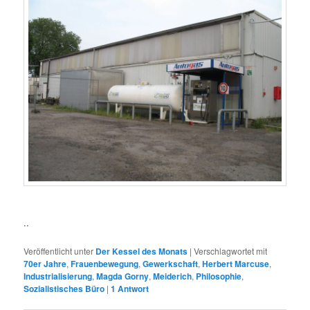
..
Veröffentlicht unter
Der Kessel des Monats
|
Verschlagwortet mit
70er Jahre
,
Frauenbewegung
,
Gewerkschaft
,
Herbert Marcuse
,
Industrialisierung
,
Magda Gorny
,
Meiderich
,
Philosophie
,
Sozialistisches Büro
|
1
Antwort