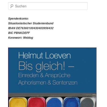
S
u
c
h
Spendenkonto:
e
Situationistischer Studentenbund
n
IBAN DE76360100430403956432
BIC PBNKDEFF
Kennwort: Weblog