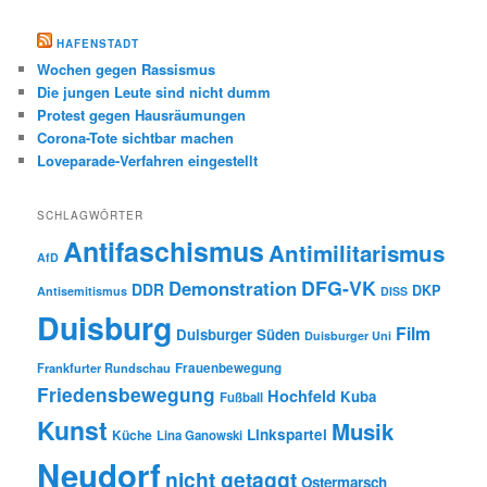
HAFENSTADT
Wochen gegen Rassismus
Die jungen Leute sind nicht dumm
Protest gegen Hausräumungen
Corona-Tote sichtbar machen
Loveparade-Verfahren eingestellt
SCHLAGWÖRTER
Antifaschismus
Antimilitarismus
AfD
DFG-VK
Demonstration
DDR
DKP
Antisemitismus
DISS
Duisburg
Film
Duisburger Süden
Duisburger Uni
Frauenbewegung
Frankfurter Rundschau
Friedensbewegung
Hochfeld
Kuba
Fußball
Kunst
Musik
Linkspartei
Küche
Lina Ganowski
Neudorf
nicht getaggt
Ostermarsch