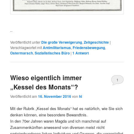
..
Veröffentlicht unter
Die große Verweigerung
,
Zeitgeschichte
|
Verschlagwortet mit
Antimilitarismus
,
Friedensbewegung
,
Ostermarsch
,
Sozialistisches Büro
|
1
Antwort
Wieso eigentlich immer
1
„Kessel des Monats“?
Veröffentlicht am
16. November 2016
von
hl
Mit der Rubrik „Kessel des Monats“ hat es natürlich, wie Sie sich
denken können, eine besondere Bewandtnis.
In den 70er Jahren waren Magda und ich manchmal auf
Zusammenkünften anwesend von diversen meist nicht
parteigebundenen linken Individuen und Gruppen, die veranstaltet